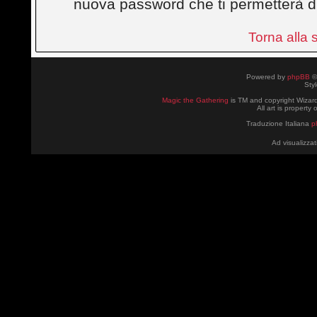
nuova password che ti permetterà d
Torna alla
Powered by
phpBB
©
Sty
Magic the Gathering
is TM and copyright Wizard
All art is property
Traduzione Italiana
p
Ad visualizzat