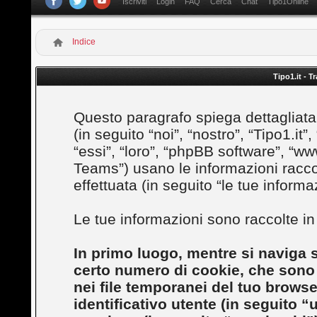
Iscriviti
Login
FAQ
Cerca
Chat
Tipo1Online
Indice
Tipo1.it - T
Questo paragrafo spiega dettagliatam
(in seguito “noi”, “nostro”, “Tipo1.it”
“essi”, “loro”, “phpBB software”, 
Teams”) usano le informazioni racco
effettuata (in seguito “le tue informaz
Le tue informazioni sono raccolte i
In primo luogo, mentre si naviga s
certo numero di cookie, che sono p
nei file temporanei del tuo brows
identificativo utente (in seguito “