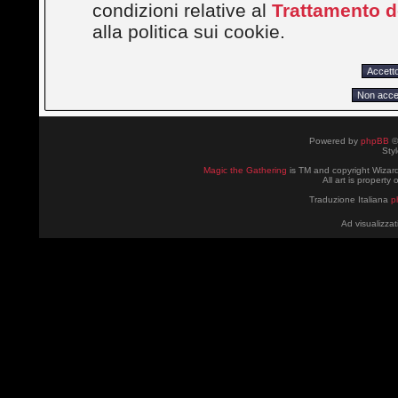
condizioni relative al
Trattamento de
alla politica sui cookie.
Powered by
phpBB
©
Sty
Magic the Gathering
is TM and copyright Wizard
All art is property
Traduzione Italiana
p
Ad visualizzat