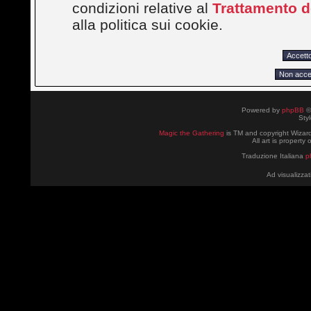
condizioni relative al
Trattamento de
alla politica sui cookie.
Powered by
phpBB
©
Sty
Magic the Gathering
is TM and copyright Wizard
All art is property
Traduzione Italiana
p
Ad visualizzat