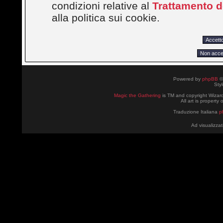
condizioni relative al
Trattamento de
alla politica sui cookie.
Powered by
phpBB
©
Sty
Magic the Gathering
is TM and copyright Wizard
All art is property
Traduzione Italiana
p
Ad visualizzat