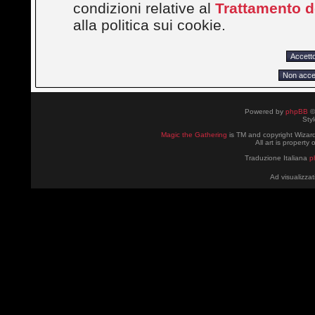
condizioni relative al
Trattamento de
alla politica sui cookie.
Powered by
phpBB
©
Sty
Magic the Gathering
is TM and copyright Wizard
All art is property
Traduzione Italiana
p
Ad visualizzat