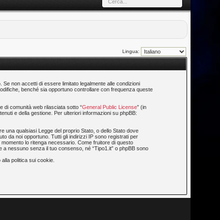
Lingua:
o. Se non accetti di essere limitato legalmente alle condizioni
i modifiche, benché sia opportuno controllare con frequenza queste
 di comunità web rilasciata sotto “
General Public License
” (in
enuti e della gestione. Per ulteriori informazioni su phpBB:
are una qualsiasi Legge del proprio Stato, o dello Stato dove
o da noi opportuno. Tutti gli indirizzi IP sono registrati per
asi momento lo ritenga necessario. Come fruitore di questo
ate a nessuno senza il tuo consenso, né “Tipo1.it” o phpBB sono
alla politica sui cookie.