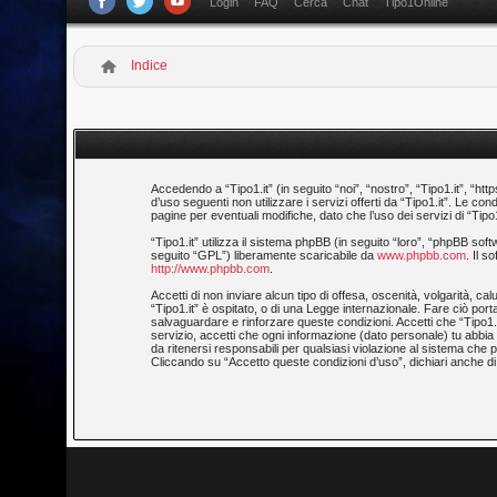
Login
FAQ
Cerca
Chat
Tipo1Online
Indice
Accedendo a “Tipo1.it” (in seguito “noi”, “nostro”, “Tipo1.it”, “htt
d’uso seguenti non utilizzare i servizi offerti da “Tipo1.it”. Le
pagine per eventuali modifiche, dato che l’uso dei servizi di “Tipo
“Tipo1.it” utilizza il sistema phpBB (in seguito “loro”, “phpBB 
seguito “GPL”) liberamente scaricabile da
www.phpbb.com
. Il 
http://www.phpbb.com
.
Accetti di non inviare alcun tipo di offesa, oscenità, volgarità, 
“Tipo1.it” è ospitato, o di una Legge internazionale. Fare ciò porta
salvaguardare e rinforzare queste condizioni. Accetti che “Tipo1.i
servizio, accetti che ogni informazione (dato personale) tu abb
da ritenersi responsabili per qualsiasi violazione al sistema ch
Cliccando su “Accetto queste condizioni d’uso”, dichiari anche di 