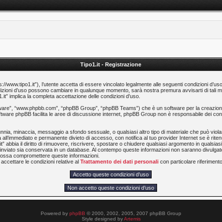
Tipo1.it - Registrazione
ps://www.tipo1.it”), l’utente accetta di essere vincolato legalmente alle seguenti condizioni d’us
 condizioni d’uso possono cambiare in qualunque momento, sarà nostra premura avvisarti di tal
1.it” implica la completa accettazione delle condizioni d’uso.
software”, “www.phpbb.com”, “phpBB Group”, “phpBB Teams”) che è un software per la creazione
software phpBB facilita le aree di discussione internet, phpBB Group non è responsabile dei cont
calunnia, minaccia, messaggio a sfondo sessuale, o qualsiasi altro tipo di materiale che può viol
 all’immediato e permanente divieto di accesso, con notifica al tuo provider Internet se è ritenut
t” abbia il diritto di rimuovere, riscrivere, spostare o chiudere qualsiasi argomento in qualsi
ia inviato sia conservata in un database. Al contempo queste informazioni non saranno divulg
e possa compromettere queste informazioni.
accettare le condizioni relative al
Trattamento dei dati personali
con particolare riferimento 
Powered by
phpBB
© 2000, 2002, 2005, 2007 phpBB Group
Style designed by
Artemis