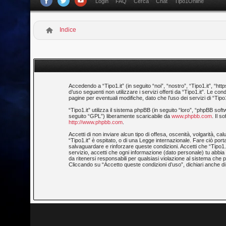
Login
FAQ
Cerca
Chat
Tipo1Online
Indice
Accedendo a “Tipo1.it” (in seguito “noi”, “nostro”, “Tipo1.it”, “htt
d’uso seguenti non utilizzare i servizi offerti da “Tipo1.it”. Le
pagine per eventuali modifiche, dato che l’uso dei servizi di “Tipo
“Tipo1.it” utilizza il sistema phpBB (in seguito “loro”, “phpBB 
seguito “GPL”) liberamente scaricabile da
www.phpbb.com
. Il 
http://www.phpbb.com
.
Accetti di non inviare alcun tipo di offesa, oscenità, volgarità, 
“Tipo1.it” è ospitato, o di una Legge internazionale. Fare ciò porta
salvaguardare e rinforzare queste condizioni. Accetti che “Tipo1.i
servizio, accetti che ogni informazione (dato personale) tu abb
da ritenersi responsabili per qualsiasi violazione al sistema ch
Cliccando su “Accetto queste condizioni d’uso”, dichiari anche di 