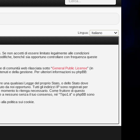
Lingua:
o. Se non accetti di essere limitato legalmente alle condizioni
i modifiche, benché sia opportuno controllare con frequenza queste
 di comunità web rilasciata sotto “
General Public License
” (in
enuti e della gestione. Per ulteriori informazioni su phpBB:
are una qualsiasi Legge del proprio Stato, o dello Stato dove
o da noi opportuno. Tutti gli indirizzi IP sono registrati per
asi momento lo ritenga necessario. Come fruitore di questo
ate a nessuno senza il tuo consenso, né “Tipo1.it” o phpBB sono
alla politica sui cookie.