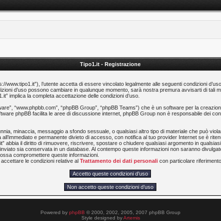
Tipo1.it - Registrazione
ps://www.tipo1.it”), l’utente accetta di essere vincolato legalmente alle seguenti condizioni d’us
 condizioni d’uso possono cambiare in qualunque momento, sarà nostra premura avvisarti di tal
1.it” implica la completa accettazione delle condizioni d’uso.
software”, “www.phpbb.com”, “phpBB Group”, “phpBB Teams”) che è un software per la creazione
software phpBB facilita le aree di discussione internet, phpBB Group non è responsabile dei cont
calunnia, minaccia, messaggio a sfondo sessuale, o qualsiasi altro tipo di materiale che può viol
 all’immediato e permanente divieto di accesso, con notifica al tuo provider Internet se è ritenut
t” abbia il diritto di rimuovere, riscrivere, spostare o chiudere qualsiasi argomento in qualsi
ia inviato sia conservata in un database. Al contempo queste informazioni non saranno divulg
e possa compromettere queste informazioni.
accettare le condizioni relative al
Trattamento dei dati personali
con particolare riferimento 
Powered by
phpBB
© 2000, 2002, 2005, 2007 phpBB Group
Style designed by
Artemis