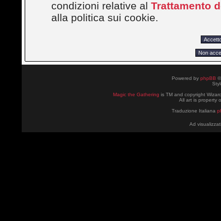
condizioni relative al
Trattamento de
alla politica sui cookie.
Powered by
phpBB
©
Sty
Magic the Gathering
is TM and copyright Wizard
All art is property
Traduzione Italiana
p
Ad visualizzat