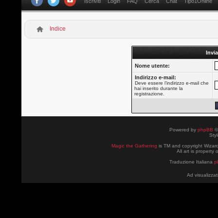
Iscriviti
Login
FAQ
Cerca
Chat
Tipo1Online
Indice
Invia
Nome utente:
Indirizzo e-mail:
Deve essere l’indirizzo e-mail che
hai inserito durante la
registrazione.
Powered by
phpBB
©
Sty
Magic the Gathering
is TM and copyright Wizard
All art is property
Traduzione Italiana
p
Ad visualizzat