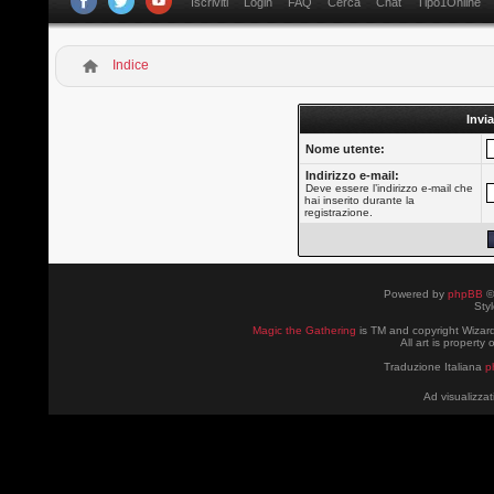
Iscriviti
Login
FAQ
Cerca
Chat
Tipo1Online
Indice
Invia
Nome utente:
Indirizzo e-mail:
Deve essere l’indirizzo e-mail che
hai inserito durante la
registrazione.
Powered by
phpBB
©
Sty
Magic the Gathering
is TM and copyright Wizard
All art is property
Traduzione Italiana
p
Ad visualizzat