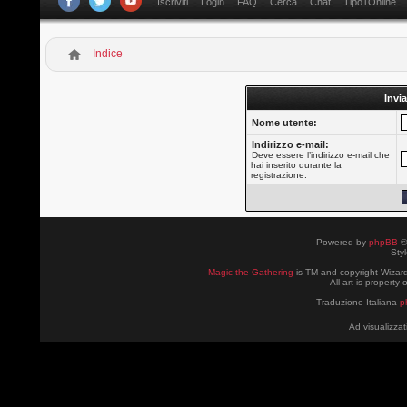
Iscriviti
Login
FAQ
Cerca
Chat
Tipo1Online
Indice
Invia
Nome utente:
Indirizzo e-mail:
Deve essere l’indirizzo e-mail che
hai inserito durante la
registrazione.
Powered by
phpBB
©
Sty
Magic the Gathering
is TM and copyright Wizard
All art is property
Traduzione Italiana
p
Ad visualizzat