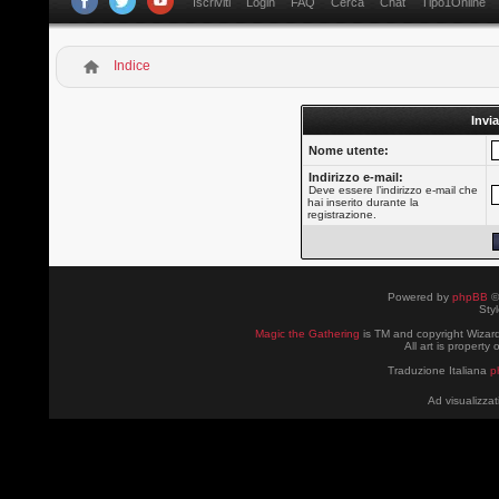
Iscriviti
Login
FAQ
Cerca
Chat
Tipo1Online
Indice
Invia
Nome utente:
Indirizzo e-mail:
Deve essere l’indirizzo e-mail che
hai inserito durante la
registrazione.
Powered by
phpBB
©
Sty
Magic the Gathering
is TM and copyright Wizard
All art is property
Traduzione Italiana
p
Ad visualizzat