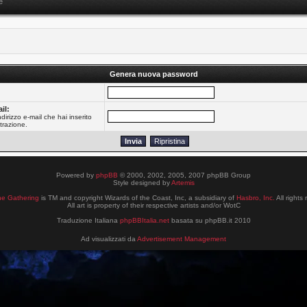
e
Genera nuova password
:
il:
dirizzo e-mail che hai inserito
trazione.
Powered by
phpBB
© 2000, 2002, 2005, 2007 phpBB Group
Style designed by
Artemis
he Gathering
is TM and copyright Wizards of the Coast, Inc, a subsidiary of
Hasbro, Inc.
All rights
All art is property of their respective artists and/or WotC
Traduzione Italiana
phpBBItalia.net
basata su phpBB.it 2010
Ad visualizzati da
Advertisement Management