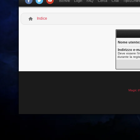
Iscriviti
Login
FAQ
Cerca
Chat
Tipo1Onlin
Indice
Nome utente
Indirizzo e-ma
Deve essere l’in
durante la regis
Magic t