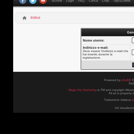
Iscriviti
Login
FAQ
Cerca
Chat
Tipo1Online
Indice
Gen
Nome utente:
Indirizzo e-mail:
Deve essere l’indirizzo e-mail che
hai inserito durante la
registrazione.
Powered by
phpBB
©
Sty
Magic the Gathering
is TM and copyright Wizard
All art is property
Traduzione Italiana
p
Ad visualizzat