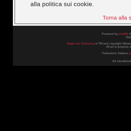
alla politica sui cookie.
Torna alla
Powered by
phpBB
©
Sty
Magic the Gathering
is TM and copyright Wizard
All art is property
Traduzione Italiana
p
Ad visualizzat