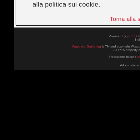
alla politica sui cookie.
Torna alla
Powered by
phpBB
©
Sty
Magic the Gathering
is TM and copyright Wizard
All art is property
Traduzione Italiana
p
Ad visualizzat