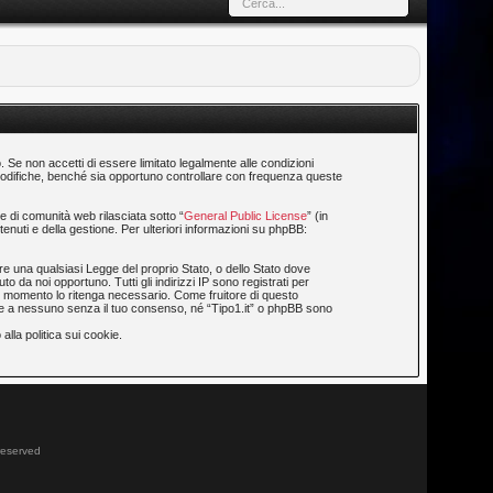
o. Se non accetti di essere limitato legalmente alle condizioni
i modifiche, benché sia opportuno controllare con frequenza queste
 di comunità web rilasciata sotto “
General Public License
” (in
enuti e della gestione. Per ulteriori informazioni su phpBB:
are una qualsiasi Legge del proprio Stato, o dello Stato dove
o da noi opportuno. Tutti gli indirizzi IP sono registrati per
asi momento lo ritenga necessario. Come fruitore di questo
ate a nessuno senza il tuo consenso, né “Tipo1.it” o phpBB sono
alla politica sui cookie.
 reserved