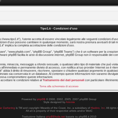
e
Tipo1.it - Condizioni d’uso
ps://www.tipo1.it”), l’utente accetta di essere vincolato legalmente alle seguenti condizioni d’us
 condizioni d’uso possono cambiare in qualunque momento, sarà nostra premura avvisarti di tal
1.it” implica la completa accettazione delle condizioni d’uso.
software”, “www.phpbb.com”, “phpBB Group”, “phpBB Teams”) che è un software per la creazione
software phpBB facilita le aree di discussione internet, phpBB Group non è responsabile dei cont
calunnia, minaccia, messaggio a sfondo sessuale, o qualsiasi altro tipo di materiale che può viol
 all’immediato e permanente divieto di accesso, con notifica al tuo provider Internet se è ritenut
t” abbia il diritto di rimuovere, riscrivere, spostare o chiudere qualsiasi argomento in qualsi
ia inviato sia conservata in un database. Al contempo queste informazioni non saranno divulg
e possa compromettere queste informazioni.
accettare le condizioni relative al
Trattamento dei dati personali
con particolare riferimento 
Torna alla schermata di accesso
Powered by
phpBB
© 2000, 2002, 2005, 2007 phpBB Group
Style designed by
Artemis
he Gathering
is TM and copyright Wizards of the Coast, Inc, a subsidiary of
Hasbro, Inc.
All rights
All art is property of their respective artists and/or WotC
Traduzione Italiana
phpBBItalia.net
basata su phpBB.it 2010