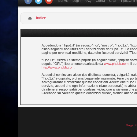
Iscriviti
Login
FAQ
Cerca
Chat
Tipo1Onlin
Indice
Accedendo a “Tipo1.it” (in seguito “noi”, “nostro”, “Tipo1.it”, “htt
d’uso seguenti non utilizzare i servizi offerti da “Tipo1.it”. Le
pagine per eventuali modifiche, dato che l’uso dei servizi di “Tipo
“Tipo1.it” utilizza il sistema phpBB (in seguito “loro”, “phpBB 
seguito “GPL”) liberamente scaricabile da
www.phpbb.com
. Il 
http://www.phpbb.com
.
Accetti di non inviare alcun tipo di offesa, oscenità, volgarità, 
“Tipo1.it” è ospitato, o di una Legge internazionale. Fare ciò porta
salvaguardare e rinforzare queste condizioni. Accetti che “Tipo1.i
servizio, accetti che ogni informazione (dato personale) tu abb
da ritenersi responsabili per qualsiasi violazione al sistema ch
Cliccando su “Accetto queste condizioni d’uso”, dichiari anche di 
Magic t