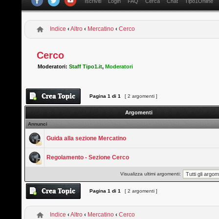
Iscriviti
Login
FAQ
Cerca
Chat
Tipo1Online
Indice
‹
Altro
‹
Mercatino
‹
Cerco
Cerco
Moderatori:
Staff Tipo1.it
,
Moderatori
Pagina
1
di
1
[ 2 argomenti ]
Argomenti
Annunci
Guida alla sezione Mercatino
Regolamento - Sezione Cerco
Visualizza ultimi argomenti:
Pagina
1
di
1
[ 2 argomenti ]
Indice
‹
Altro
‹
Mercatino
‹
Cerco