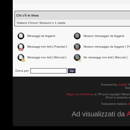
Chi c’è in linea
Visitano il forum: Nessuno e 1 ospite
Messaggi da leggere
Nessun messaggio da leggere
Messaggi non letti [ Popolari ]
Nessun messaggio da leggere [ Po
Messaggi non letti [ Bloccati ]
No messaggi non letti [ Bloccati ]
Cerca per:
Powered by
phpBB
©
Sty
Magic the Gathering
is TM and copyright Wizard
All art is property
Traduzione Italiana
p
Ad visualizzati da