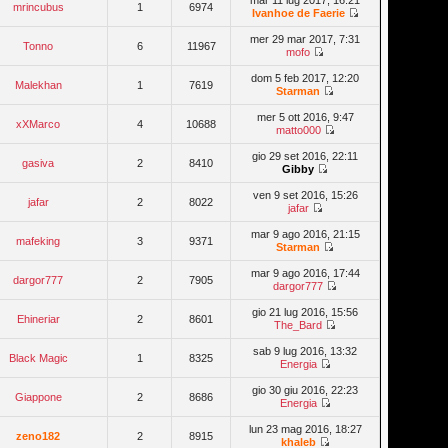
mar 11 lug 2017, 16:21
mrincubus
1
6974
Ivanhoe de Faerie
mer 29 mar 2017, 7:31
Tonno
6
11967
mofo
dom 5 feb 2017, 12:20
Malekhan
1
7619
Starman
mer 5 ott 2016, 9:47
xXMarco
4
10688
matto000
gio 29 set 2016, 22:11
gasiva
2
8410
Gibby
ven 9 set 2016, 15:26
jafar
2
8022
jafar
mar 9 ago 2016, 21:15
mafeking
3
9371
Starman
mar 9 ago 2016, 17:44
dargor777
2
7905
dargor777
gio 21 lug 2016, 15:56
Ehineriar
2
8601
The_Bard
sab 9 lug 2016, 13:32
Black Magic
1
8325
Energia
gio 30 giu 2016, 22:23
Giappone
2
8686
Energia
lun 23 mag 2016, 18:27
zeno182
2
8915
khaleb