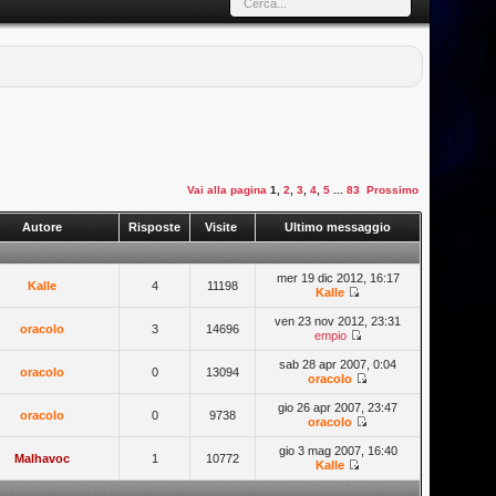
Vai alla pagina
1
,
2
,
3
,
4
,
5
...
83
Prossimo
Autore
Risposte
Visite
Ultimo messaggio
mer 19 dic 2012, 16:17
Kalle
4
11198
Kalle
ven 23 nov 2012, 23:31
oracolo
3
14696
empio
sab 28 apr 2007, 0:04
oracolo
0
13094
oracolo
gio 26 apr 2007, 23:47
oracolo
0
9738
oracolo
gio 3 mag 2007, 16:40
Malhavoc
1
10772
Kalle