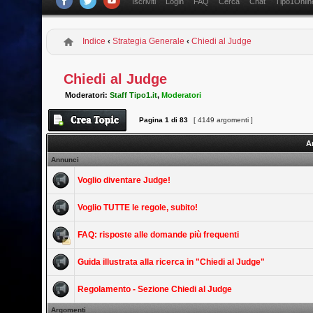
Iscriviti
Login
FAQ
Cerca
Chat
Tipo1Onlin
Indice
‹
Strategia Generale
‹
Chiedi al Judge
Chiedi al Judge
Moderatori:
Staff Tipo1.it
,
Moderatori
Pagina
1
di
83
[ 4149 argomenti ]
A
Annunci
Voglio diventare Judge!
Voglio TUTTE le regole, subito!
FAQ: risposte alle domande più frequenti
Guida illustrata alla ricerca in "Chiedi al Judge"
Regolamento - Sezione Chiedi al Judge
Argomenti