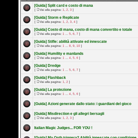
[Guida] Split card e costo di mana
[
Vai alla pagina:
1
,
2
,
3
]
[Guida] Storm e Replicate
[
Vai alla pagina:
1
,
2
,
3
,
4
]
[Guida] Costo di mana, costo di mana convertito e totale
[
Vai alla pagina:
1
...
5
,
6
,
7
]
[Guida] Stifle: abilità attivate ed innescate
[
Vai alla pagina:
1
...
8
,
9
,
10
]
[Guida] Humility e manlands
[
Vai alla pagina:
1
...
4
,
5
,
6
]
[Guida] Dredge
[
Vai alla pagina:
1
...
5
,
6
,
7
]
[Guida] Flashback
[
Vai alla pagina:
1
,
2
]
[Guida] La protezione
[
Vai alla pagina:
1
...
4
,
5
,
6
]
[Guida] Azioni generate dallo stato: i guardiani del gioco
[Guida] Misdirection e gli allegri bersagli
[
Vai alla pagina:
1
,
2
,
3
]
Italian Magic Judges... FOR YOU !
[Guida] Ma Oath triggera? Abilità innescate con condizione