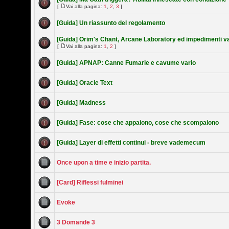
[
Vai alla pagina:
1
,
2
,
3
]
[Guida] Un riassunto del regolamento
[Guida] Orim's Chant, Arcane Laboratory ed impedimenti va
[
Vai alla pagina:
1
,
2
]
[Guida] APNAP: Canne Fumarie e cavume vario
[Guida] Oracle Text
[Guida] Madness
[Guida] Fase: cose che appaiono, cose che scompaiono
[Guida] Layer di effetti continui - breve vademecum
Once upon a time e inizio partita.
[Card] Riflessi fulminei
Evoke
3 Domande 3