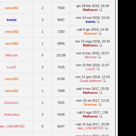
gio 28 feb 2019, 16:09
zeno182
2
7930
Malhavoc
ven 14 set 2018, 10:16
bastia
3
8467
bastia
sab 9 giu 2018, 14:30
zeno182
1
7250
Starman
lun 14 mag 2018, 10:43
zeno182
1
6956
Malhavoc
ven 9 mar 2018, 16:57
Mircone
5
10138
Mircone
ven 16 feb 2018, 11:47
LucaT
2
7535
LucaT
ven 12 gen 2018, 12:53
zeno182
1
6708
Giuda ballerino
sab 4 nov 2017, 20:32
zeno182
1
7088
Malhavoc
mer 25 ott 2017, 13:32
DoctorLC
1
7031
Starman
sab 5 ago 2017, 1:06
mrincubus
3
9346
Malhavoc
sab 15 lug 2017, 20:56
Alex_UNLIMITED
0
6647
Alex_UNLIMITED