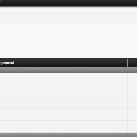
e
rgomenti