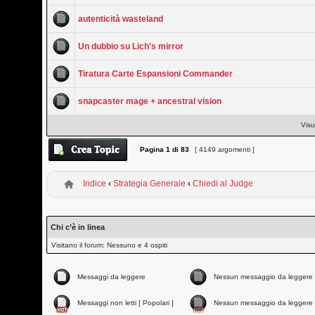
autenticità wasteland
Un dubbio su Lich's mirror
Tiratura Carte Espansioni Commander
snapcaster mage + ancestral vision
Visu
Pagina
1
di
83
[ 4149 argomenti ]
Indice
‹
Strategia Generale
‹
Chiedi al Judge
Chi c’è in linea
Visitano il forum: Nessuno e 4 ospiti
Messaggi da leggere
Nessun messaggio da leggere
Messaggi non letti [ Popolari ]
Nessun messaggio da leggere 