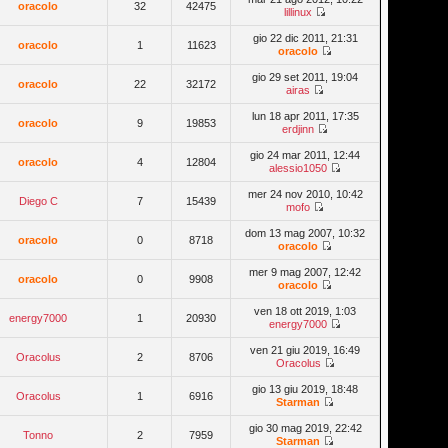
oracolo
32
42475
lillinux
gio 22 dic 2011, 21:31
oracolo
1
11623
oracolo
gio 29 set 2011, 19:04
oracolo
22
32172
airas
lun 18 apr 2011, 17:35
oracolo
9
19853
erdjinn
gio 24 mar 2011, 12:44
oracolo
4
12804
alessio1050
mer 24 nov 2010, 10:42
Diego C
7
15439
mofo
dom 13 mag 2007, 10:32
oracolo
0
8718
oracolo
mer 9 mag 2007, 12:42
oracolo
0
9908
oracolo
ven 18 ott 2019, 1:03
energy7000
1
20930
energy7000
ven 21 giu 2019, 16:49
Oracolus
2
8706
Oracolus
gio 13 giu 2019, 18:48
Oracolus
1
6916
Starman
gio 30 mag 2019, 22:42
Tonno
2
7959
Starman