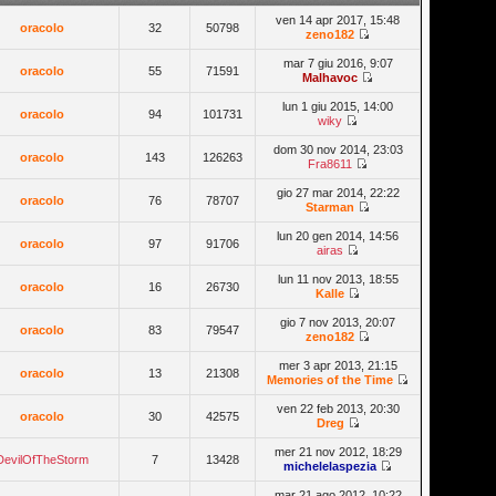
ven 14 apr 2017, 15:48
oracolo
32
50798
zeno182
mar 7 giu 2016, 9:07
oracolo
55
71591
Malhavoc
lun 1 giu 2015, 14:00
oracolo
94
101731
wiky
dom 30 nov 2014, 23:03
oracolo
143
126263
Fra8611
gio 27 mar 2014, 22:22
oracolo
76
78707
Starman
lun 20 gen 2014, 14:56
oracolo
97
91706
airas
lun 11 nov 2013, 18:55
oracolo
16
26730
Kalle
gio 7 nov 2013, 20:07
oracolo
83
79547
zeno182
mer 3 apr 2013, 21:15
oracolo
13
21308
Memories of the Time
ven 22 feb 2013, 20:30
oracolo
30
42575
Dreg
mer 21 nov 2012, 18:29
DevilOfTheStorm
7
13428
michelelaspezia
mar 21 ago 2012, 10:22