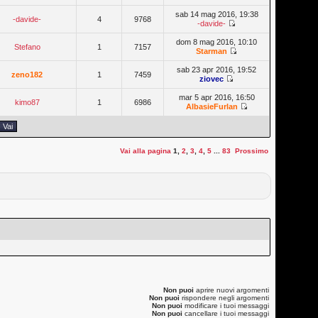
sab 14 mag 2016, 19:38
-davide-
4
9768
-davide-
dom 8 mag 2016, 10:10
Stefano
1
7157
Starman
sab 23 apr 2016, 19:52
zeno182
1
7459
ziovec
mar 5 apr 2016, 16:50
kimo87
1
6986
AlbasieFurlan
Vai alla pagina
1
,
2
,
3
,
4
,
5
...
83
Prossimo
Non puoi
aprire nuovi argomenti
Non puoi
rispondere negli argomenti
Non puoi
modificare i tuoi messaggi
Non puoi
cancellare i tuoi messaggi