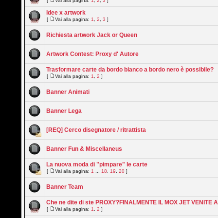
[
Vai alla pagina:
1
,
2
,
3
]
Idee x artwork
[
Vai alla pagina:
1
,
2
,
3
]
Richiesta artwork Jack or Queen
Artwork Contest: Proxy d' Autore
Trasformare carte da bordo bianco a bordo nero è possibile?
[
Vai alla pagina:
1
,
2
]
Banner Animati
Banner Lega
[REQ] Cerco disegnatore / ritrattista
Banner Fun & Miscellaneus
La nuova moda di "pimpare" le carte
[
Vai alla pagina:
1
...
18
,
19
,
20
]
Banner Team
Che ne dite di ste PROXY?FINALMENTE IL MOX JET VENITE 
[
Vai alla pagina:
1
,
2
]