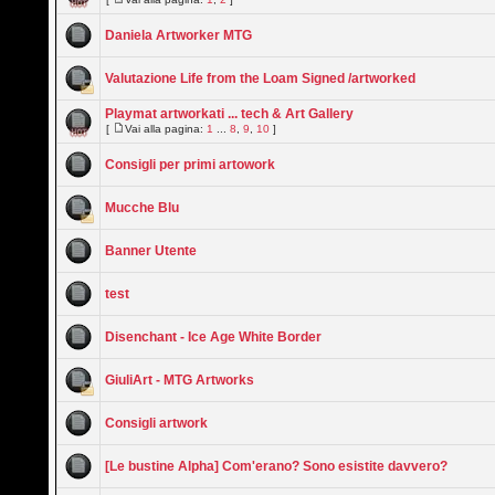
Daniela Artworker MTG
Valutazione Life from the Loam Signed /artworked
Playmat artworkati ... tech & Art Gallery
[
Vai alla pagina:
1
...
8
,
9
,
10
]
Consigli per primi artowork
Mucche Blu
Banner Utente
test
Disenchant - Ice Age White Border
GiuliArt - MTG Artworks
Consigli artwork
[Le bustine Alpha] Com'erano? Sono esistite davvero?