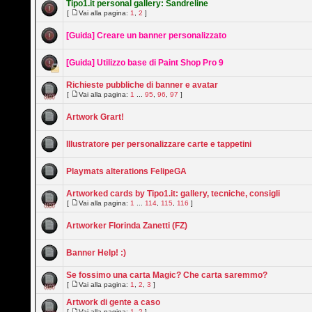
Tipo1.it personal gallery: Sandreline
[
Vai alla pagina:
1
,
2
]
[Guida] Creare un banner personalizzato
[Guida] Utilizzo base di Paint Shop Pro 9
Richieste pubbliche di banner e avatar
[
Vai alla pagina:
1
...
95
,
96
,
97
]
Artwork Grart!
Illustratore per personalizzare carte e tappetini
Playmats alterations FelipeGA
Artworked cards by Tipo1.it: gallery, tecniche, consigli
[
Vai alla pagina:
1
...
114
,
115
,
116
]
Artworker Florinda Zanetti (FZ)
Banner Help! :)
Se fossimo una carta Magic? Che carta saremmo?
[
Vai alla pagina:
1
,
2
,
3
]
Artwork di gente a caso
[
Vai alla pagina:
1
,
2
]