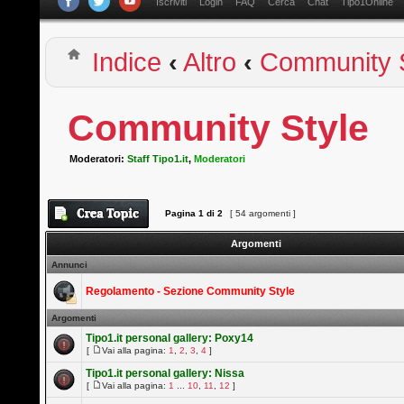
Iscriviti
Login
FAQ
Cerca
Chat
Tipo1Online
Indice
‹
Altro
‹
Community S
Community Style
Moderatori:
Staff Tipo1.it
,
Moderatori
Pagina
1
di
2
[ 54 argomenti ]
Argomenti
Annunci
Regolamento - Sezione Community Style
Argomenti
Tipo1.it personal gallery: Poxy14
[
Vai alla pagina:
1
,
2
,
3
,
4
]
Tipo1.it personal gallery: Nissa
[
Vai alla pagina:
1
...
10
,
11
,
12
]