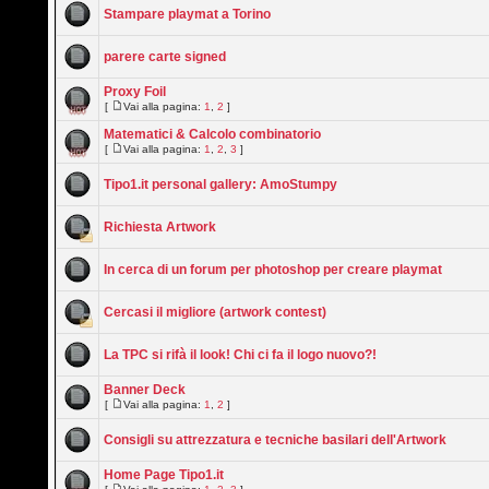
Stampare playmat a Torino
parere carte signed
Proxy Foil
[
Vai alla pagina:
1
,
2
]
Matematici & Calcolo combinatorio
[
Vai alla pagina:
1
,
2
,
3
]
Tipo1.it personal gallery: AmoStumpy
Richiesta Artwork
In cerca di un forum per photoshop per creare playmat
Cercasi il migliore (artwork contest)
La TPC si rifà il look! Chi ci fa il logo nuovo?!
Banner Deck
[
Vai alla pagina:
1
,
2
]
Consigli su attrezzatura e tecniche basilari dell'Artwork
Home Page Tipo1.it