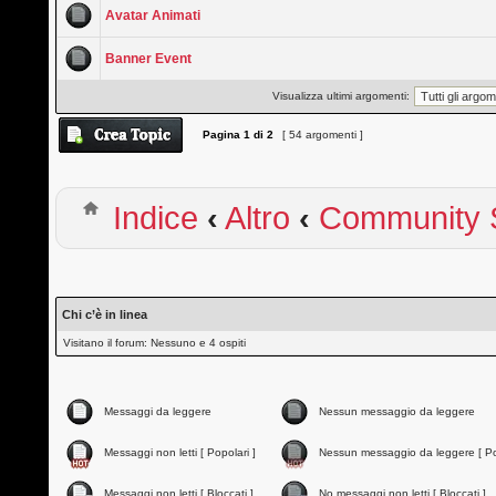
Avatar Animati
Banner Event
Visualizza ultimi argomenti:
Pagina
1
di
2
[ 54 argomenti ]
Indice
‹
Altro
‹
Community S
Chi c’è in linea
Visitano il forum: Nessuno e 4 ospiti
Messaggi da leggere
Nessun messaggio da leggere
Messaggi non letti [ Popolari ]
Nessun messaggio da leggere [ Po
Messaggi non letti [ Bloccati ]
No messaggi non letti [ Bloccati ]