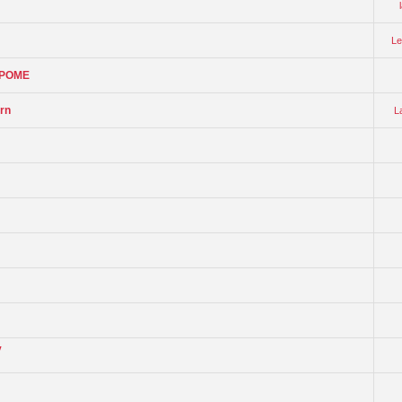
L
O POME
ern
L
y