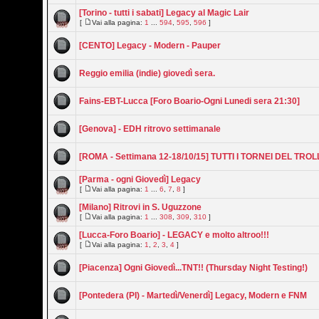
[Torino - tutti i sabati] Legacy al Magic Lair
[
Vai alla pagina:
1
...
594
,
595
,
596
]
[CENTO] Legacy - Modern - Pauper
Reggio emilia (indie) giovedì sera.
Fains-EBT-Lucca [Foro Boario-Ogni Lunedi sera 21:30]
[Genova] - EDH ritrovo settimanale
[ROMA - Settimana 12-18/10/15] TUTTI I TORNEI DEL TROL
[Parma - ogni Giovedì] Legacy
[
Vai alla pagina:
1
...
6
,
7
,
8
]
[Milano] Ritrovi in S. Uguzzone
[
Vai alla pagina:
1
...
308
,
309
,
310
]
[Lucca-Foro Boario] - LEGACY e molto altroo!!!
[
Vai alla pagina:
1
,
2
,
3
,
4
]
[Piacenza] Ogni Giovedì...TNT!! (Thursday Night Testing!)
[Pontedera (PI) - Martedì/Venerdì] Legacy, Modern e FNM