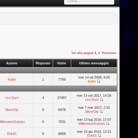
Vai alla pagina
1
,
2
Prossimo
Autore
Risposte
Visite
Ultimo messaggio
mar 14 ott 2008, 9:55
Kalle
1
7799
Kalle
mer 13 set 2017, 14:39
zzo Duro
4
27487
zzo Duro
mar 7 mar 2017, 2:32
SilverOly
0
6978
SilverOly
mer 13 lug 2016, 17:07
MillenniumGames
0
7031
MillenniumGames
mer 15 giu 2016, 12:21
Erik91
0
8809
Erik91