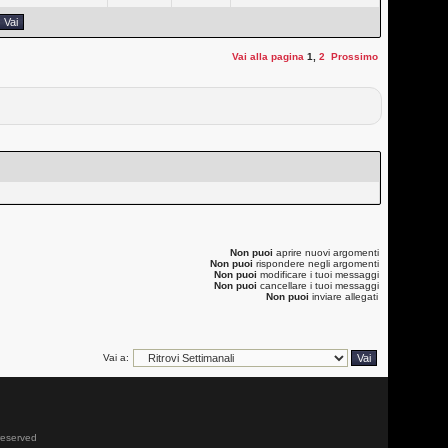
Vai alla pagina
1
,
2
Prossimo
Non puoi
aprire nuovi argomenti
Non puoi
rispondere negli argomenti
Non puoi
modificare i tuoi messaggi
Non puoi
cancellare i tuoi messaggi
Non puoi
inviare allegati
Vai a:
 reserved