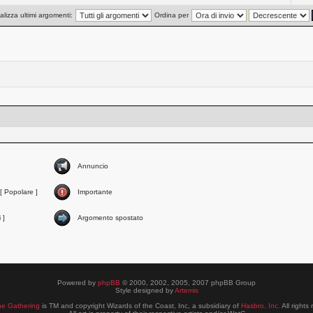
alizza ultimi argomenti:
Ordina per
Annuncio
[ Popolare ]
Importante
 ]
Argomento spostato
Powered by
phpBB
© 2000, 2002, 2005, 2007 phpBB Group
Style designed by
Artemis
he Gathering
is TM and copyright Wizards of the Coast, Inc, a subsidiary of
Hasbro, Inc.
All rights