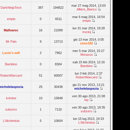
mar 27 mag 2014, 13:03
DarkNinjaTech
387
194822
Alfiere_Bianco
mar 6 mag 2014, 16:54
empio
0
6511
empio
lun 31 mar 2014, 19:28
Malhavoc
16
21099
trockij
gio 13 mar 2014, 0:05
Mr Pain
9
13713
zeno182
mer 5 mar 2014, 15:27
Lucio's will
2
7962
Moraxus
sab 15 feb 2014, 12:16
Bambino
0
8304
Bambino
lun 3 feb 2014, 2:37
RobertWarcard
51
60007
RobertWarcard
gio 21 nov 2013, 13:21
michelelaspezia
25
30438
michelelaspezia
ven 30 ago 2013, 21:08
krimine
10
15848
lop
ven 30 ago 2013, 19:35
subzero
1
7132
subzero
lun 15 lug 2013, 19:33
L'Alchimista
5
10604
L'Alchimista