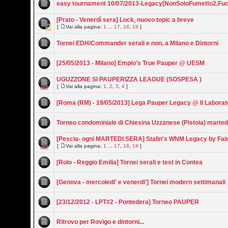
easy tournament 10/07/2013-Legacy[NonSoloFumetto2,Fuc
[Prato - Venerdì sera] Lock, nuovo topic a breve
[
Vai alla pagina:
1
...
17
,
18
,
19
]
Tornei EDH/Commander serali e non, a Milano e Dintorni
[25/05/2013 - Milano] Empio's True Pauper @ UESM
UGUZZONE SI PAUPERIZZA LEAGUE (SOSPESA )
[
Vai alla pagina:
1
,
2
,
3
,
4
]
[Roma (RM) - 19/05/2013] Lega Pauper Legacy @ Il Laborat
Torneo condominiale di Chiesina Uzzanese (Pistoia) marted
[Pescia- ogni MARTEDI SERA] Stalin's WNM Legacy by Fai
[
Vai alla pagina:
1
...
17
,
18
,
19
]
[Rolo - Reggio Emilia] Tornei serali e test in Contea
[Genova - mercoledi' e venerdi'] Tornei modern settimanali
[23/12/2012 - LPT#2 - Pontedera] Torneo PAUPER
Ritrovo per Rovigo e dintorni...