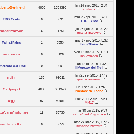
lun 16 mag 2016, 2:34
lbertoBertinetti
8930
1053390
s8shock
mar 26 apr 2016, 14:56
TDG Cento
0
6691
TDG Cento
gio 28 gen 2016, 20:22
quanar malevolo
6
11751
quanar malevolo
mar 17 nov 2015, 5:32
Fains2Fains
2
8553
Fains2Fains
ven 13 nov 2015, 11:31
lanuovaidea
0
6120
lanuovaidea
lun 12 ott 2015, 1:32
l Mercato dei Troll
0
6697
Il Mercato dei Troll
lun 21 set 2015, 17:49
erdjinn
115
89011
quanar malevolo
lun 7 set 2015, 17:40
2501project
4635
661340
Ivanhoe de Faerie
mer 2 set 2015, 15:54
urgg
57
60981
MM17
mar 30 giu 2015, 9:39
za/cantu/nightmare
11
15736
zazza/cantu/nightmare
mar 24 mar 2015, 11:25
nonsolofumettotre
0
6659
nonsolofumettotre
gio 29 gen 2015, 20:15