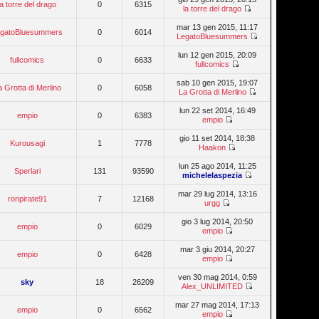
la torre del drago
0
6315
la torre del drago
mar 13 gen 2015, 11:17
egatoBluesummers
0
6014
LegatoBluesummers
lun 12 gen 2015, 20:09
fullcomics
0
6633
fullcomics
sab 10 gen 2015, 19:07
a Grotta di Merlino
0
6058
La Grotta di Merlino
lun 22 set 2014, 16:49
empio
0
6383
empio
gio 11 set 2014, 18:38
Kurousagi
1
7778
Haakon
lun 25 ago 2014, 11:25
Sperlari
131
93590
michelelaspezia
mar 29 lug 2014, 13:16
ronpirate91
7
12168
urgg
gio 3 lug 2014, 20:50
empio
0
6029
empio
mar 3 giu 2014, 20:27
empio
0
6428
empio
ven 30 mag 2014, 0:59
sky
18
26209
Alex_UNLIMITED
mar 27 mag 2014, 17:13
empio
0
6562
empio