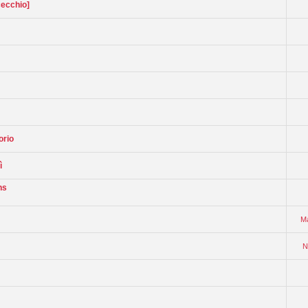
ecchio]
orio
ì
ns
Ma
N