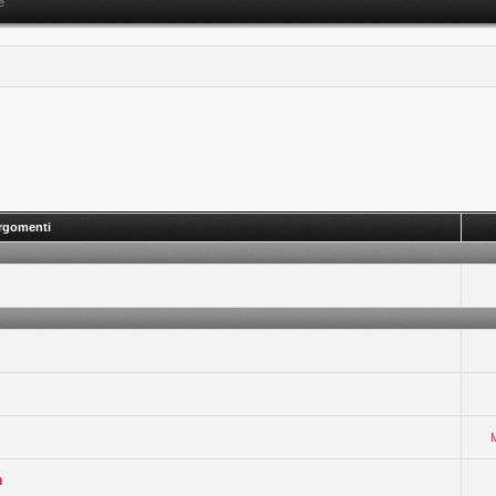
e
rgomenti
n