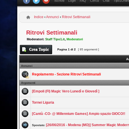
Iscriviti
Login
FAQ
Cerca
Chat
Tipo1Onlin
Indice
‹
Annunci
‹
Ritrovi Settimanali
Ritrovi Settimanali
Moderatori:
Staff Tipo1.it
,
Moderatori
Pagina
1
di
2
[ 95 argomenti ]
A
Annunci
Regolamento - Sezione Ritrovi Settimanali
Argomenti
[Empoli (FI) Magic Vero Lunedì e Giovedì ]
Tornei Liguria
[Cantù -CO- @ Millennium Games] Ampio spazio GIOCO!!
[26/06/2016 - Modena (MO)] Summer Magic Moder
Spostato: