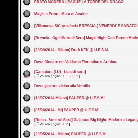
PRATO MODERN LEAGUE LA TORRE DEL DRAGO
Magic a Prato - Mura di Avalon
[Villanuova S/C provincia BRESCIA-] VENERDI' E SABAT
[Brescia - Ogni Martedì Sera] Magic Night Con Torneo Mod
[29/09/2014 - Milano] Draft KTK @ U.E.S.M.
Dove Giocare nel Valdarno Fiorentino e Aretino.
[Camaiore (LU) - Lunedì sera]
[
Vai alla pagina:
1
...
7
,
8
,
9
]
Dove giocare vicino alla Versilia
[10/07/2014 Milano] PAUPER @ U.E.S.M!
[05/06/2014 - MI] PAUPER @ U.E.S.M!
[Roma - Venerdi Sera] Galactus Big Night: Modern e Legac
[
Vai alla pagina:
1
,
2
]
[29/05/2014 - Milano] PAUPER @ U.E.S.M.