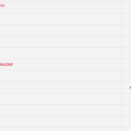
's!
ES BAZAR