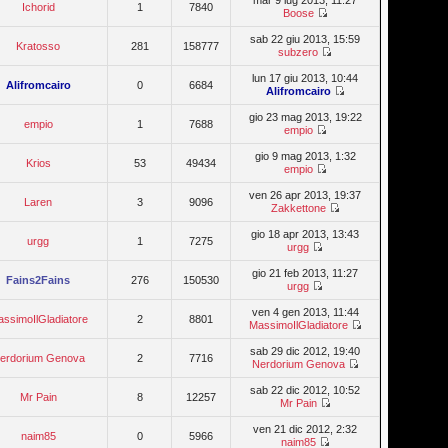
mar 9 lug 2013, 11:27
Ichorid
1
7840
Boose
sab 22 giu 2013, 15:59
Kratosso
281
158777
subzero
lun 17 giu 2013, 10:44
Alifromcairo
0
6684
Alifromcairo
gio 23 mag 2013, 19:22
empio
1
7688
empio
gio 9 mag 2013, 1:32
Krios
53
49434
empio
ven 26 apr 2013, 19:37
Laren
3
9096
Zakkettone
gio 18 apr 2013, 13:43
urgg
1
7275
urgg
gio 21 feb 2013, 11:27
Fains2Fains
276
150530
urgg
ven 4 gen 2013, 11:44
ssimoIlGladiatore
2
8801
MassimoIlGladiatore
sab 29 dic 2012, 19:40
erdorium Genova
2
7716
Nerdorium Genova
sab 22 dic 2012, 10:52
Mr Pain
8
12257
Mr Pain
ven 21 dic 2012, 2:32
naim85
0
5966
naim85