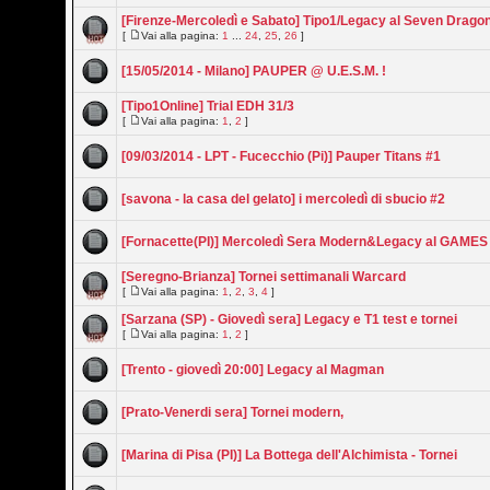
[Firenze-Mercoledì e Sabato] Tipo1/Legacy al Seven Dragon
[
Vai alla pagina:
1
...
24
,
25
,
26
]
[15/05/2014 - Milano] PAUPER @ U.E.S.M. !
[Tipo1Online] Trial EDH 31/3
[
Vai alla pagina:
1
,
2
]
[09/03/2014 - LPT - Fucecchio (Pi)] Pauper Titans #1
[savona - la casa del gelato] i mercoledì di sbucio #2
[Fornacette(PI)] Mercoledì Sera Modern&Legacy al GAM
[Seregno-Brianza] Tornei settimanali Warcard
[
Vai alla pagina:
1
,
2
,
3
,
4
]
[Sarzana (SP) - Giovedì sera] Legacy e T1 test e tornei
[
Vai alla pagina:
1
,
2
]
[Trento - giovedì 20:00] Legacy al Magman
[Prato-Venerdi sera] Tornei modern,
[Marina di Pisa (PI)] La Bottega dell'Alchimista - Tornei