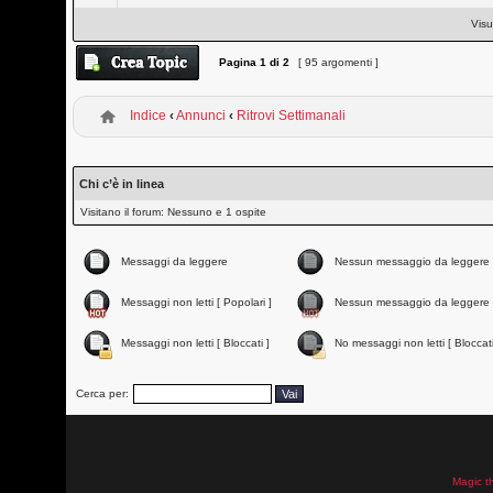
Visu
Pagina
1
di
2
[ 95 argomenti ]
Indice
‹
Annunci
‹
Ritrovi Settimanali
Chi c’è in linea
Visitano il forum: Nessuno e 1 ospite
Messaggi da leggere
Nessun messaggio da leggere
Messaggi non letti [ Popolari ]
Nessun messaggio da leggere 
Messaggi non letti [ Bloccati ]
No messaggi non letti [ Bloccati
Cerca per:
Magic t