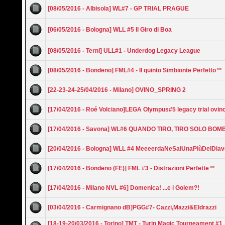
[08/05/2016 - Albisola] WL#7 - GP TRIAL PRAGUE
[06/05/2016 - Bologna] WLL #5 Il Giro di Boa
[08/05/2016 - Terni] ULL#1 - Underdog Legacy League
[08/05/2016 - Bondeno] FML#4 - Il quinto Simbionte Perfetto™
[22-23-24-25/04/2016 - Milano] OVINO_SPRING 2
[17/04/2016 - Roé Volciano]LEGA Olympus#5 legacy trial ovin
[17/04/2016 - Savona] WL#6 QUANDO TIRO, TIRO SOLO BOM
[20/04/2016 - Bologna] WLL #4 MeeeerdaNeSaiUnaPiùDelDiav
[17/04/2016 - Bondeno (FE)] FML #3 - Distrazioni Perfette™
[17/04/2016 - Milano NVL #6] Domenica! ...e i Golem?!
[03/04/2016 - Carmignano dB]PGG#7- Cazzi,Mazzi&Eldrazzi
[18-19-20/03/2016 - Torino] TMT - Turin Magic Tourneament #1