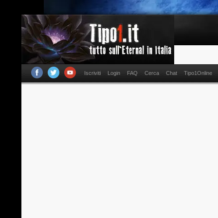
Iscriviti
Login
FAQ
Cerca
Chat
Tipo1Online