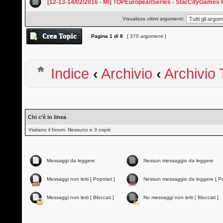
[12-13-14/02/2016 - MI] TOPEuropeanSeries - StarCityGames 
Visualizza ultimi argomenti:
Pagina
1
di
8
[ 370 argomenti ]
Indice
‹
Archivio
‹
Archivio 
Chi c’è in linea
Visitano il forum: Nessuno e 3 ospiti
Messaggi da leggere
Nessun messaggio da leggere
Messaggi non letti [ Popolari ]
Nessun messaggio da leggere [ Po
Messaggi non letti [ Bloccati ]
No messaggi non letti [ Bloccati ]