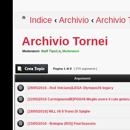
Indice
‹
Archivio
‹
Archivio 
Archivio Tornei
Moderatori:
Staff Tipo1.it
,
Moderatori
Pagina
1
di
8
[ 370 argomenti ]
Argomenti
[29/05/2016 - Roé Volciano]LEGA Olympus#6 legacy
[22/05/2016 CarmignanodB]PGG#8-Meglio avere il culo gelato.
[18/05/2016] WLL #6 Il Trono Di Spighe
[15/05/2016 - Bologna (BO)] FourSeasons