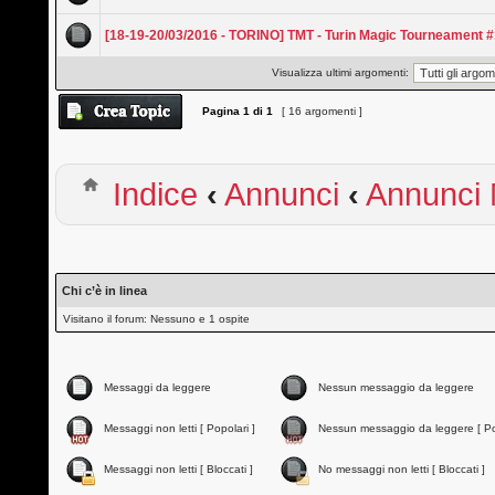
[18-19-20/03/2016 - TORINO] TMT - Turin Magic Tourneament 
Visualizza ultimi argomenti:
Pagina
1
di
1
[ 16 argomenti ]
Indice
‹
Annunci
‹
Annunci
Chi c’è in linea
Visitano il forum: Nessuno e 1 ospite
Messaggi da leggere
Nessun messaggio da leggere
Messaggi non letti [ Popolari ]
Nessun messaggio da leggere [ Po
Messaggi non letti [ Bloccati ]
No messaggi non letti [ Bloccati ]