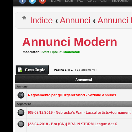
Iscriviti
Login
FAQ
Cerca
Chat
Tipo1Online
Indice
‹
Annunci
‹
Annunci
Annunci Modern
Moderatori:
Staff Tipo1.it
,
Moderatori
Pagina
1
di
1
[ 16 argomenti ]
Argomenti
Annunci
Regolamento per gli Organizzatori - Sezione Annunci
Argomenti
[05-08/12/2019 - Nebraska's War - Lucca] artists+tournament
[22-04-2018 - Bra (CN)] BRA IN STORM League Act X