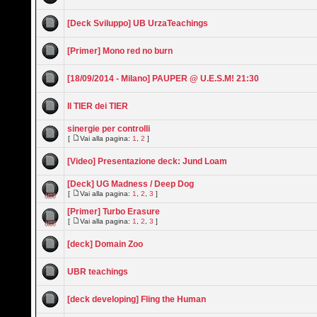
[Deck Sviluppo] UB UrzaTeachings
[Primer] Mono red no burn
[18/09/2014 - Milano] PAUPER @ U.E.S.M! 21:30
Il TIER dei TIER
sinergie per controlli
[
Vai alla pagina:
1
,
2
]
[Video] Presentazione deck: Jund Loam
[Deck] UG Madness / Deep Dog
[
Vai alla pagina:
1
,
2
,
3
]
[Primer] Turbo Erasure
[
Vai alla pagina:
1
,
2
,
3
]
[deck] Domain Zoo
UBR teachings
[deck developing] Fling the Human