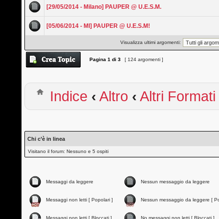
[29/05/2014 - Milano] PAUPER @ U.E.S.M.
[05/06/2014 - MI] PAUPER @ U.E.S.M!
Visualizza ultimi argomenti:
Pagina
1
di
3
[ 124 argomenti ]
Indice
‹
Altro
‹
Altri Formati
Chi c’è in linea
Visitano il forum: Nessuno e 5 ospiti
Messaggi da leggere
Nessun messaggio da leggere
Messaggi non letti [ Popolari ]
Nessun messaggio da leggere [ Po
Messaggi non letti [ Bloccati ]
No messaggi non letti [ Bloccati ]