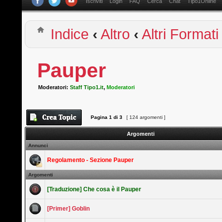
Iscriviti
Login
FAQ
Cerca
Chat
Tipo1Online
Indice
‹
Altro
‹
Altri Formati
Pauper
Moderatori:
Staff Tipo1.it
,
Moderatori
Pagina
1
di
3
[ 124 argomenti ]
Argomenti
Annunci
Regolamento - Sezione Pauper
Argomenti
[Traduzione] Che cosa è il Pauper
[Primer] Goblin