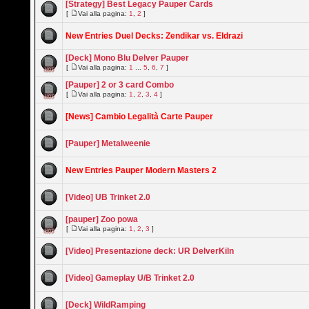
[Strategy] Best Legacy Pauper Cards
[
Vai alla pagina:
1
,
2
]
New Entries Duel Decks: Zendikar vs. Eldrazi
[Deck] Mono Blu Delver Pauper
[
Vai alla pagina:
1
...
5
,
6
,
7
]
[Pauper] 2 or 3 card Combo
[
Vai alla pagina:
1
,
2
,
3
,
4
]
[News] Cambio Legalità Carte Pauper
[Pauper] Metalweenie
New Entries Pauper Modern Masters 2
[Video] UB Trinket 2.0
[pauper] Zoo powa
[
Vai alla pagina:
1
,
2
,
3
]
[Video] Presentazione deck: UR DelverKiln
[Video] Gameplay U/B Trinket 2.0
[Deck] WildRamping