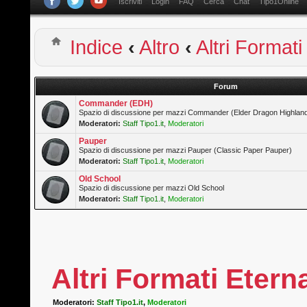
Iscriviti
Login
FAQ
Cerca
Chat
Tipo1Online
Indice
‹
Altro
‹
Altri Formati
Forum
Commander (EDH)
Spazio di discussione per mazzi Commander (Elder Dragon Highlan
Moderatori:
Staff Tipo1.it
,
Moderatori
Pauper
Spazio di discussione per mazzi Pauper (Classic Paper Pauper)
Moderatori:
Staff Tipo1.it
,
Moderatori
Old School
Spazio di discussione per mazzi Old School
Moderatori:
Staff Tipo1.it
,
Moderatori
Altri Formati Etern
Moderatori:
Staff Tipo1.it
,
Moderatori