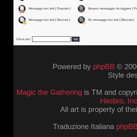
Messaggi non letti [ Popolari ]
Nessun messaggio da leggere [ Po
Messaggi non letti [ Bloccati ]
No messaggi non letti [ Bloccati ]
Cerca per:
Powered by
phpBB
© 2000
Style de
Magic the Gathering
is TM and copyri
Hasbro, Inc
All art is property of th
Traduzione Italiana
phpBBI