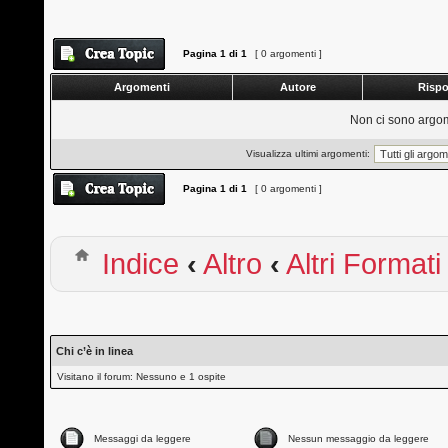
Pagina
1
di
1
[ 0 argomenti ]
Argomenti
Autore
Risp
Non ci sono argom
Visualizza ultimi argomenti:
Pagina
1
di
1
[ 0 argomenti ]
Indice
‹
Altro
‹
Altri Formati
Chi c’è in linea
Visitano il forum: Nessuno e 1 ospite
Messaggi da leggere
Nessun messaggio da leggere