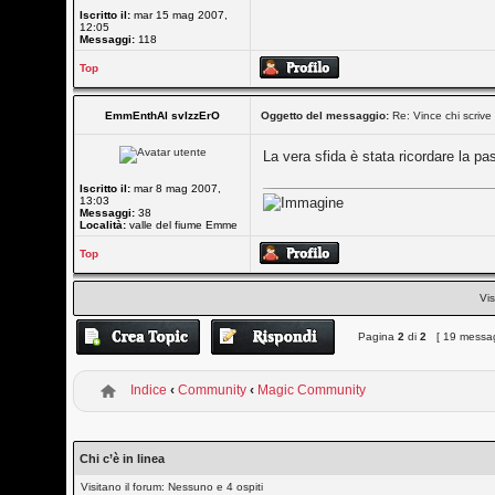
Iscritto il:
mar 15 mag 2007,
12:05
Messaggi:
118
Top
EmmEnthAl svIzzErO
Oggetto del messaggio:
Re: Vince chi scrive 
La vera sfida è stata ricordare la pa
Iscritto il:
mar 8 mag 2007,
13:03
Messaggi:
38
Località:
valle del fiume Emme
Top
Vis
Pagina
2
di
2
[ 19 messag
Indice
‹
Community
‹
Magic Community
Chi c’è in linea
Visitano il forum: Nessuno e 4 ospiti