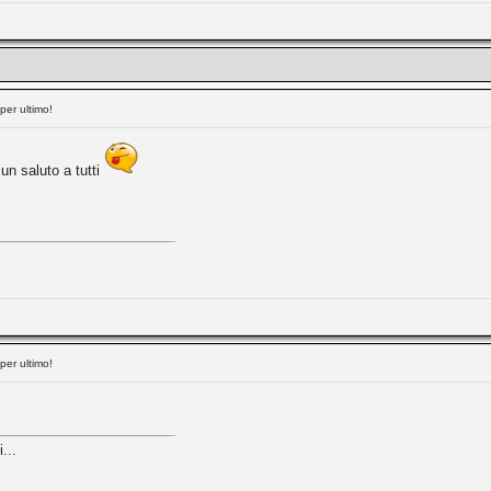
per ultimo!
n saluto a tutti
per ultimo!
...