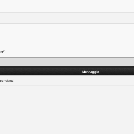
gi ]
Messaggio
per ultimo!