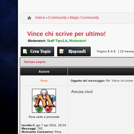
Indice
‹
Community
‹
Magic Community
Vince chi scrive per ultimo!
Moderatori:
Staff Tipo1.it
,
Moderatori
Pagina
2
di
2
[ 19 messag
Stampa pagina
Autore
Pera
Oggetto del messaggio:
Re: Vince chi scrive 
Ancora vivo!
Pera vede e provvede
Iscritto il:
gio 7 apr 2011, 18:24
Messaggi:
762
Nickname Cockatrice:
Pera