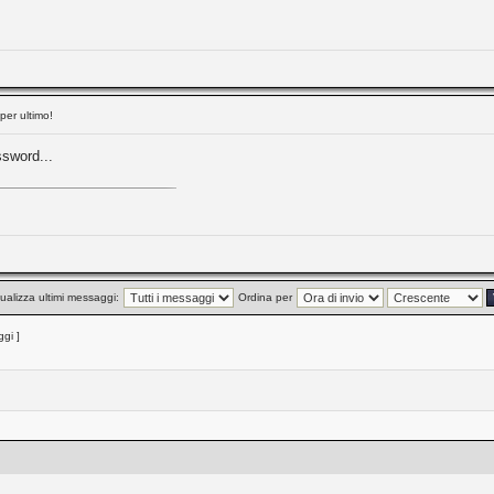
per ultimo!
ssword...
ualizza ultimi messaggi:
Ordina per
gi ]