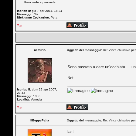
Pera vede e provvede
Iscritto il:
gio 7 apr 2011, 18:24
Messaggi:
762
Nickname Cockatrice:
Pera
Top
netbizio
Oggetto del messaggio:
Re: Vince chi scrive per
Sono passato a dare un’occhiata … un 
Net
Iscritto il:
dom 29 apr 2007,
23:43
Messaggi:
1306
Località:
Venezia
Top
IlBeppePalta
Oggetto del messaggio:
Re: Vince chi scrive per
last