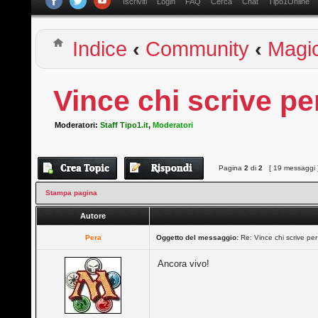
Iscriviti
Login
FAQ
Cerca
Chat
Tipo1Online
Indice
‹
Community
‹
Magi
Vince chi scrive pe
Moderatori:
Staff Tipo1.it
,
Moderatori
Pagina
2
di
2
[ 19 messaggi 
Stampa pagina
Autore
Pera
Oggetto del messaggio:
Re: Vince chi scrive per
Ancora vivo!