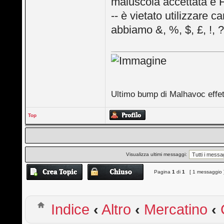
maiuscola accettata è 
-- è vietato utilizzare ca
abbiamo &, %, $, £, !, ?,
Ultimo bump di Malhavoc effett
Top
Visualizza ultimi messaggi:
Pagina
1
di
1
[ 1 messaggio 
Indice
‹
Altro
‹
Mercatino
‹