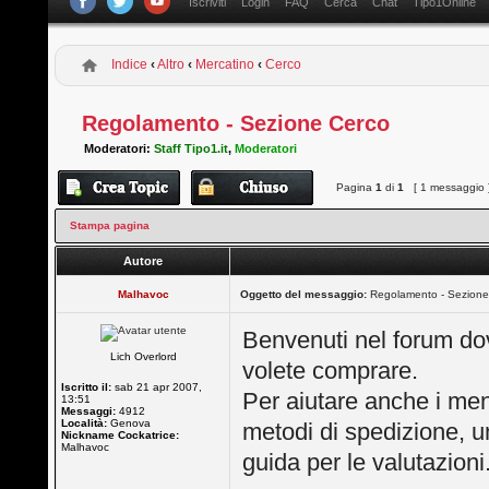
Iscriviti
Login
FAQ
Cerca
Chat
Tipo1Online
Indice
‹
Altro
‹
Mercatino
‹
Cerco
Regolamento - Sezione Cerco
Moderatori:
Staff Tipo1.it
,
Moderatori
Pagina
1
di
1
[ 1 messaggio 
Stampa pagina
Autore
Malhavoc
Oggetto del messaggio:
Regolamento - Sezione
Benvenuti nel forum dov
Lich Overlord
volete comprare.
Iscritto il:
sab 21 apr 2007,
Per aiutare anche i me
13:51
Messaggi:
4912
Località:
Genova
metodi di spedizione, un
Nickname Cockatrice:
Malhavoc
guida per le valutazioni