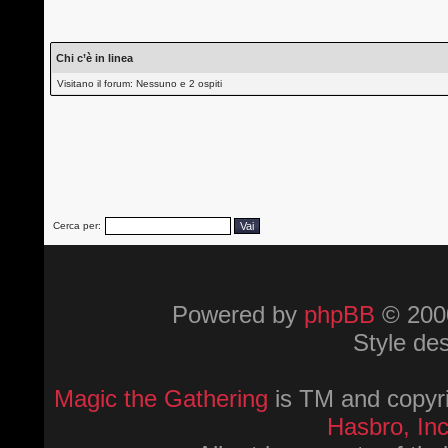
Chi c’è in linea
Visitano il forum: Nessuno e 2 ospiti
Cerca per:
Powered by
phpBB
© 2000
Style de
Magic the Gathering
is TM and copyri
Hasbro, Inc