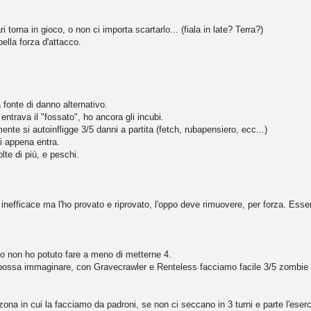
torna in gioco, o non ci importa scartarlo... (fiala in late? Terra?)
ella forza d'attacco.
 fonte di danno alternativo.
ntrava il "fossato", ho ancora gli incubi.
te si autoinfligge 3/5 danni a partita (fetch, rubapensiero, ecc...)
i appena entra.
te di più, e peschi.
nefficace ma l'ho provato e riprovato, l'oppo deve rimuovere, per forza. Esse
lo non ho potuto fare a meno di metterne 4.
 possa immaginare, con Gravecrawler e Renteless facciamo facile 3/5 zombie i
 zona in cui la facciamo da padroni, se non ci seccano in 3 turni e parte l'eserci