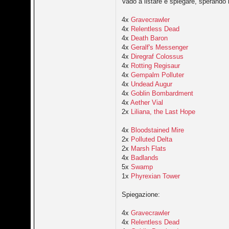
Vado a listare e spiegare, sperando i
4x
Gravecrawler
4x
Relentless Dead
4x
Death Baron
4x
Geralf's Messenger
4x
Diregraf Colossus
4x
Rotting Regisaur
4x
Gempalm Polluter
4x
Undead Augur
4x
Goblin Bombardment
4x
Aether Vial
2x
Liliana, the Last Hope
4x
Bloodstained Mire
2x
Polluted Delta
2x
Marsh Flats
4x
Badlands
5x
Swamp
1x
Phyrexian Tower
Spiegazione:
4x
Gravecrawler
4x
Relentless Dead