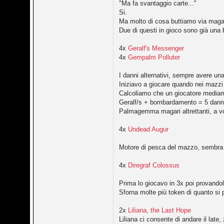
"Ma fa svantaggio carte..."
Si.
Ma molto di cosa buttiamo via magari 
Due di questi in gioco sono già una b
4x
Geralf's Messenger
4x
Gempalm Polluter
I danni alternativi, sempre avere una
Iniziavo a giocare quando nei mazzi e
Calcoliamo che un giocatore mediamen
Geralf/s + bombardamento = 5 dann
Palmagemma magari altrettanti, a vol
4x
Undead Augur
Motore di pesca del mazzo, sembra i
4x
Diregraf Colossus
Prima lo giocavo in 3x poi provando
Sforna molte più token di quanto si
2x
Liliana, the Last Hope
Liliana ci consente di andare il late,