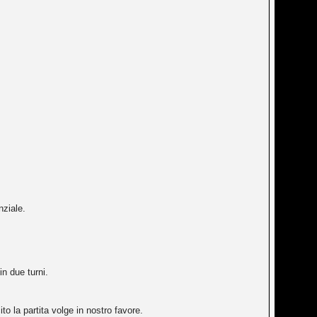
nziale.
n due turni.
to la partita volge in nostro favore.