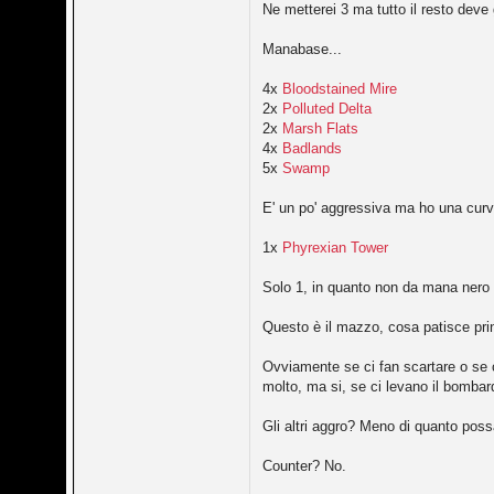
Ne metterei 3 ma tutto il resto deve 
Manabase...
4x
Bloodstained Mire
2x
Polluted Delta
2x
Marsh Flats
4x
Badlands
5x
Swamp
E' un po' aggressiva ma ho una curva
1x
Phyrexian Tower
Solo 1, in quanto non da mana nero
Questo è il mazzo, cosa patisce pr
Ovviamente se ci fan scartare o se 
molto, ma si, se ci levano il bomba
Gli altri aggro? Meno di quanto possa
Counter? No.