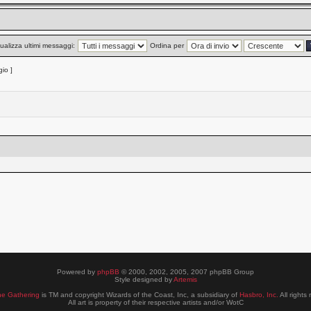
ualizza ultimi messaggi:
Ordina per
io ]
Powered by
phpBB
© 2000, 2002, 2005, 2007 phpBB Group
Style designed by
Artemis
he Gathering
is TM and copyright Wizards of the Coast, Inc, a subsidiary of
Hasbro, Inc.
All rights
All art is property of their respective artists and/or WotC