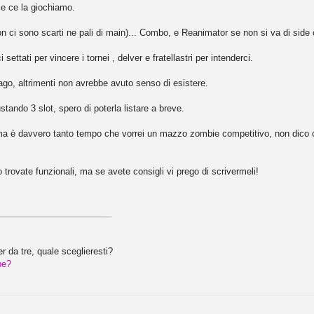
 e ce la giochiamo.
ci sono scarti ne pali di main)... Combo, e Reanimator se non si va di side c
ettati per vincere i tornei , delver e fratellastri per intenderci.
go, altrimenti non avrebbe avuto senso di esistere.
stando 3 slot, spero di poterla listare a breve.
o ma è davvero tanto tempo che vorrei un mazzo zombie competitivo, non dic
o trovate funzionali, ma se avete consigli vi prego di scrivermeli!
 da tre, quale sceglieresti?
pe?