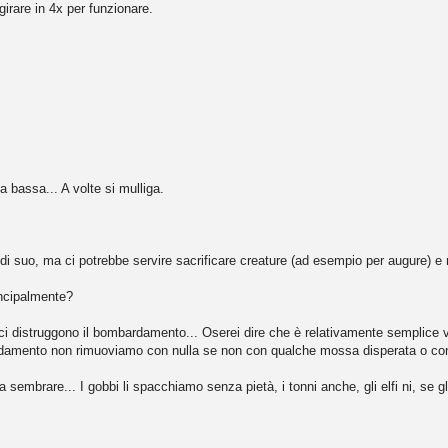
girare in 4x per funzionare.
 bassa... A volte si mulliga.
 di suo, ma ci potrebbe servire sacrificare creature (ad esempio per augure
incipalmente?
ci distruggono il bombardamento... Oserei dire che è relativamente semplice
rdamento non rimuoviamo con nulla se non con qualche mossa disperata o con l'
 sembrare... I gobbi li spacchiamo senza pietà, i tonni anche, gli elfi ni, se gl