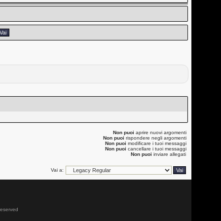
Non puoi
aprire nuovi argomenti
Non puoi
rispondere negli argomenti
Non puoi
modificare i tuoi messaggi
Non puoi
cancellare i tuoi messaggi
Non puoi
inviare allegati
Vai a:
 reserved