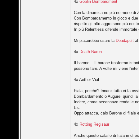
4x
Goblin Bombardment
Con la dinamica ne più ne meno di 
Con Bombardamento in gioco e due Zom
rispetto gli altri aggro sono più cost
In più Relentless difende immortal
Mi piacerebbe usare la
Deadapult
al
4x
Death Baron
Il barone... Il barone trasforma ista
possono fare. A volte mi viene l'int
4x Aether Vial
Fiala, perché? Innanzitutto ci fa 
Bombardamento o Augure, quindi la 
Inoltre, come accennavo rende le nos
Es:
Oppo attacca, calo Barone di filale 
4x
Rotting Regisaur
Anche questo calarlo di fiala in dif