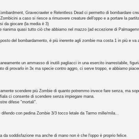
Zombardment, Gravecrawler e Relentless Dead ci permetto di bombardare creat
bicini a caso si riesce a rimuovere creature dell'oppo e a portare la partita
osi da giocare (la media è 3)
e e rianima quasi tutto ciò che abbiamo nel mazzo (ad eccezione di Palmagem
 posto del bombardamento, è più inerente agli zombie ma costa 1 in più e va at
ntaneamente un ammasso di inutili pagliacci in una esercito inarrestabile, figur
ento di provarlo in 3x ma specie contro aggro, ci serve troppo, e abbiamo piacer
ovviamente scendere più Zombie di quanto potremmo invece fare senza, ma s
fiala ci consente di scendere senza impiegare mana.
tre difese "mortali".
e difendo con pedina Zombie 3/3 tocco letale da Tarmo mille/mila...
esa da soddisfazione ma anche di mano non è che l'oppo è proprio felice.