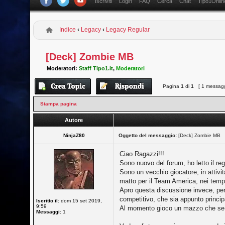
Iscriviti
Login
FAQ
Cerca
Chat
Tipo1Onlin
Indice
‹
Legacy
‹
Legacy Regular
[Deck] Zombie MB
Moderatori:
Staff Tipo1.it
,
Moderatori
Pagina
1
di
1
[ 1 messagg
Stampa pagina
Autore
NinjaZ80
Oggetto del messaggio:
[Deck] Zombie MB
Ciao Ragazzi!!!
Sono nuovo del forum, ho letto il re
Sono un vecchio giocatore, in attivit
matto per il Team America, nei tempi i
Apro questa discussione invece, per
competitivo, che sia appunto princ
Iscritto il:
dom 15 set 2019,
9:59
Al momento gioco un mazzo che se no
Messaggi:
1