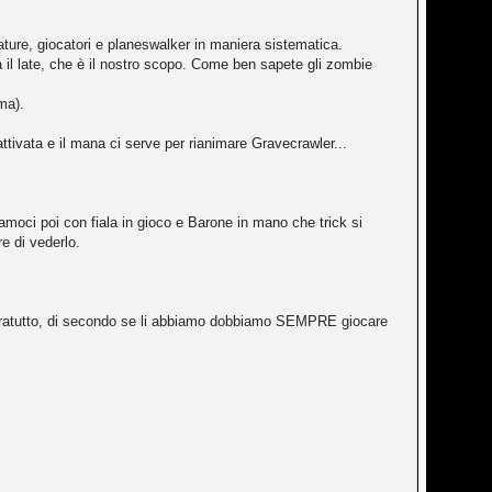
ure, giocatori e planeswalker in maniera sistematica.
 il late, che è il nostro scopo. Come ben sapete gli zombie
ma).
tivata e il mana ci serve per rianimare Gravecrawler...
iamoci poi con fiala in gioco e Barone in mano che trick si
e di vederlo.
opratutto, di secondo se li abbiamo dobbiamo SEMPRE giocare