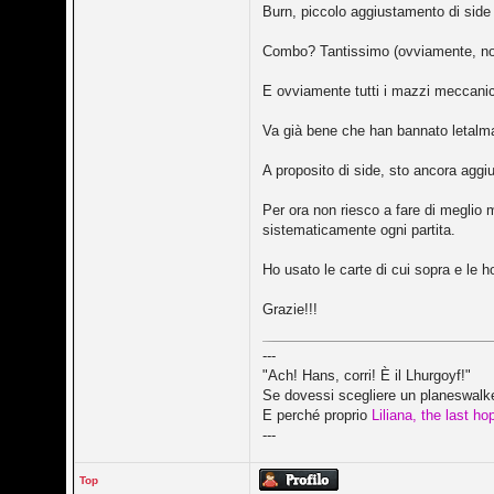
Burn, piccolo aggiustamento di side
Combo? Tantissimo (ovviamente, non 
E ovviamente tutti i mazzi meccanici s
Va già bene che han bannato letalma
A proposito di side, sto ancora aggiu
Per ora non riesco a fare di megli
sistematicamente ogni partita.
Ho usato le carte di cui sopra e le h
Grazie!!!
---
"Ach! Hans, corri! È il Lhurgoyf!"
Se dovessi scegliere un planeswalker
E perché proprio
Liliana, the last ho
---
Top