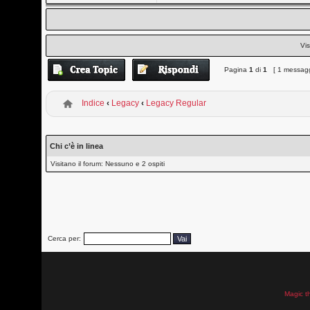
Vis
Pagina
1
di
1
[ 1 messagg
Indice
‹
Legacy
‹
Legacy Regular
Chi c’è in linea
Visitano il forum: Nessuno e 2 ospiti
Cerca per:
Magic t