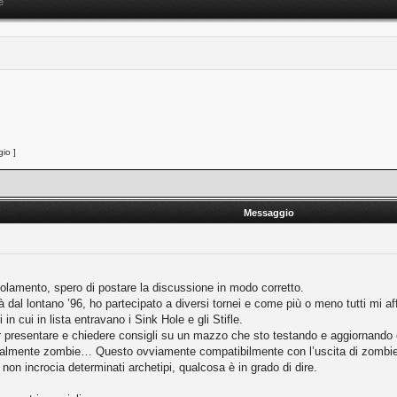
e
io ]
Messaggio
golamento, spero di postare la discussione in modo corretto.
à dal lontano ’96, ho partecipato a diversi tornei e come più o meno tutti mi a
n cui in lista entravano i Sink Hole e gli Stifle.
 presentare e chiedere consigli su un mazzo che sto testando e aggiornando 
ipalmente zombie… Questo ovviamente compatibilmente con l’uscita di zombie
n incrocia determinati archetipi, qualcosa è in grado di dire.