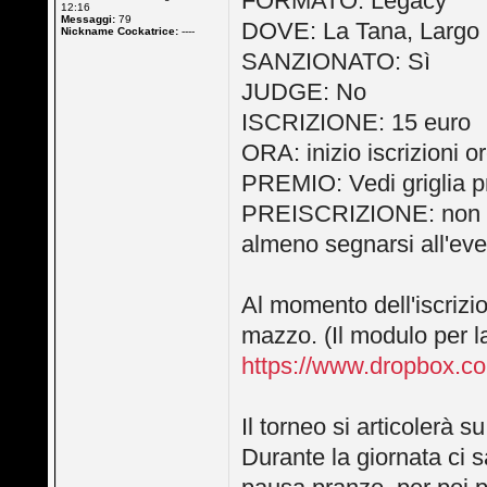
FORMATO: Legacy
12:16
Messaggi:
79
DOVE: La Tana, Largo Li
Nickname Cockatrice:
----
SANZIONATO: Sì
JUDGE: No
ISCRIZIONE: 15 euro
ORA: inizio iscrizioni o
PREMIO: Vedi griglia p
PREISCRIZIONE: non n
almeno segnarsi all'eve
Al momento dell'iscrizi
mazzo. (Il modulo per la 
https://www.dropbox.co
Il torneo si articolerà s
Durante la giornata ci s