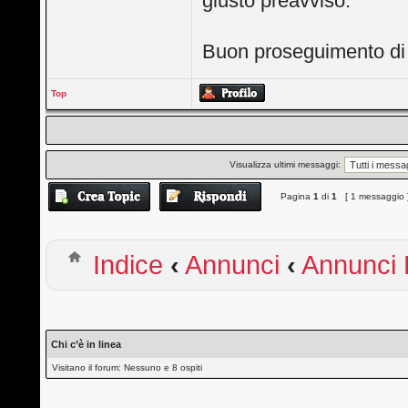
giusto preavviso.
Buon proseguimento di a
Top
Visualizza ultimi messaggi:
Pagina
1
di
1
[ 1 messaggio 
Indice
‹
Annunci
‹
Annunci
Chi c’è in linea
Visitano il forum: Nessuno e 8 ospiti