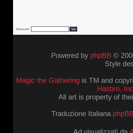
Cerca per:
Powered by
phpBB
© 2000
Style de
Magic the Gathering
is TM and copyri
Hasbro, Inc
All art is property of th
Traduzione Italiana
phpBBI
Ad visualizzati da