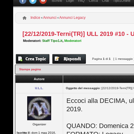
Iscriviti
Login
FAQ
Cerca
Chat
Tipo1Online
Indice
‹
Annunci
‹
Annunci Legacy
[22/12/2019-Terni(TR)] ULL 2019 #10 -
Moderatori:
Staff Tipo1.it
,
Moderatori
Pagina
1
di
1
[ 1 messaggio 
Stampa pagina
Autore
U.L.L.
Oggetto del messaggio:
[22/12/2019-Terni(TR)
Eccoci alla DECIMA, u
2019.
QUANDO: Domenica 22
Organizer
Iscritto il:
dom 1 mag 2016,