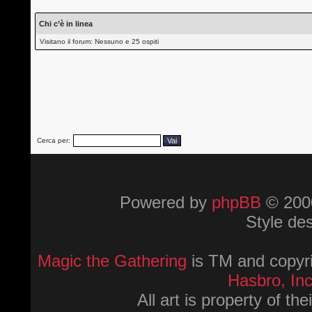
Chi c’è in linea
Visitano il forum: Nessuno e 25 ospiti
Cerca per:
Powered by
phpBB
© 2000
Style de
Magic the Gathering
is TM and copyri
Hasbro, Inc
All art is property of th