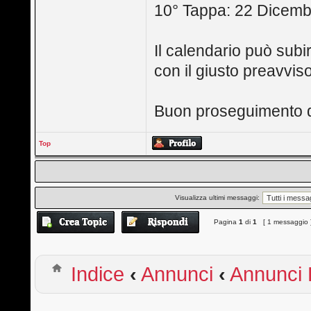
10° Tappa: 22 Dicem
Il calendario può subi
con il giusto preavviso
Buon proseguimento di 
Top
Visualizza ultimi messaggi:
Pagina
1
di
1
[ 1 messaggio 
Indice
‹
Annunci
‹
Annunci