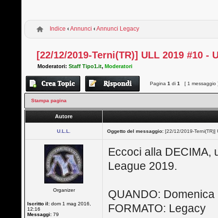
Indice
‹
Annunci
‹
Annunci Legacy
[22/12/2019-Terni(TR)] ULL 2019 #10 -
Moderatori:
Staff Tipo1.it
,
Moderatori
Pagina
1
di
1
[ 1 messaggio 
Stampa pagina
Autore
U.L.L.
Oggetto del messaggio:
[22/12/2019-Terni(TR)
Eccoci alla DECIMA, 
League 2019.
Organizer
QUANDO: Domenica 
Iscritto il:
dom 1 mag 2016,
FORMATO: Legacy
12:16
Messaggi:
79