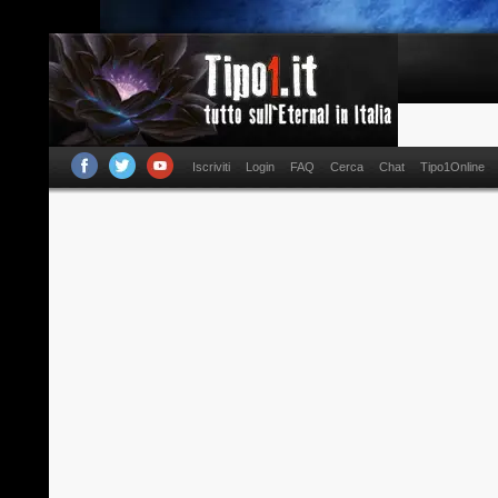
Iscriviti
Login
FAQ
Cerca
Chat
Tipo1Online