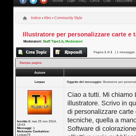
Iscriviti
Login
FAQ
Cerca
Chat
Tipo1Online
Indice
‹
Altro
‹
Community Style
Illustratore per personalizzare carte e 
Moderatori:
Staff Tipo1.it
,
Moderatori
Pagina
1
di
1
[ 1 messaggio 
Stampa pagina
Autore
Lorpas
Oggetto del messaggio:
Illustratore per personal
Ciao a tutti. Mi chiamo
illustratore. Scrivo in 
di personalizzare carte
tecniche, quella a mano 
Iscritto il:
mar 25 nov 2014,
19:03
Software di colorazione
Messaggi:
1
Nickname Cockatrice:
Lorpas79