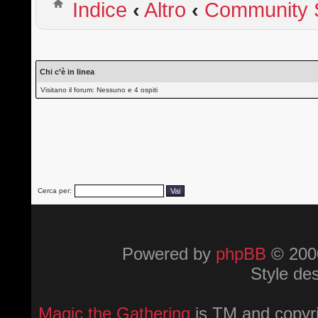
Indice
‹
Altro
‹
Community S
Chi c’è in linea
Visitano il forum: Nessuno e 4 ospiti
Cerca per:
Powered by
phpBB
© 2000
Style de
Magic the Gathering
is TM and copyri