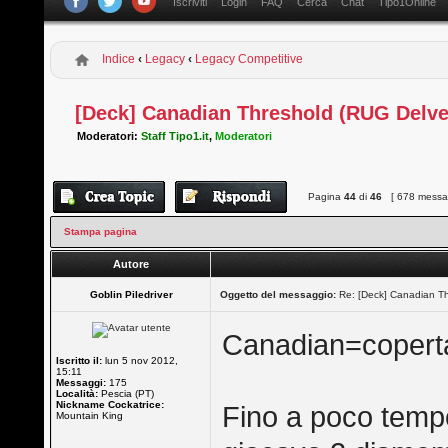
Iscriviti
Login
FAQ
Cerca
Chat
Tipo1Online
Indice
‹
Legacy
‹
Legacy Competitive
[Deck] Canadian Threshold (RUG Delve
Moderatori:
Staff Tipo1.it
,
Moderatori
Pagina
44
di
46
[ 678 messag
Stampa pagina
Autore
Goblin Piledriver
Oggetto del messaggio:
Re: [Deck] Canadian Th
Canadian=coperta 
Iscritto il:
lun 5 nov 2012,
15:11
Messaggi:
175
Località:
Pescia (PT)
Nickname Cockatrice:
Fino a poco temp
Mountain King