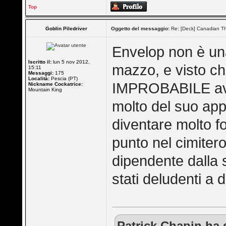
Top
Goblin Piledriver
Oggetto del messaggio:
Re: [Deck] Canadian Th
Envelop non è una
Iscritto il:
lun 5 nov 2012,
mazzo, e visto c
15:11
Messaggi:
175
Località:
Pescia (PT)
IMPROBABILE aver
Nickname Cockatrice:
Mountain King
molto del suo app
diventare molto f
punto nel cimitero
dipendente dalla s
stati deludenti a di
Patrick Chapin ha s