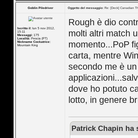
Goblin Piledriver
Oggetto del messaggio:
Re: [Deck] Canadian Th
Rough è dio contro
Iscritto il:
lun 5 nov 2012,
molti altri match 
15:11
Messaggi:
175
Località:
Pescia (PT)
momento...PoP fi
Nickname Cockatrice:
Mountain King
carta, mentre Win
secondo me è un 
applicazioni...sal
dove ho potuto cas
lotto, in genere b
Patrick Chapin ha s