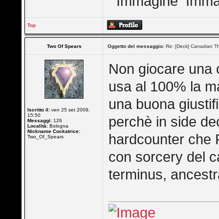
Top
Two Of Spears
Oggetto del messaggio:
Re: [Deck] Canadian Th
Non giocare una c
usa al 100% la ma
una buona giustif
Iscritto il:
ven 25 set 2009,
15:50
perchè in side dec
Messaggi:
126
Località:
Bologna
Nickname Cockatrice:
hardcounter che P
Two_Of_Spears
con sorcery del ca
terminus, ancestr