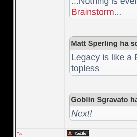
...Nothing is ev
Brainstorm
...
Matt Sperling ha sc
Legacy is like a
topless
Goblin Sgravato ha
Next!
Top