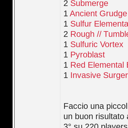
2
Submerge
1
Ancient Grudge
1
Sulfur Elementa
2
Rough // Tumbl
1
Sulfuric Vortex
1
Pyroblast
1
Red Elemental 
1
Invasive Surge
Faccio una piccoli
un buon risultato a
3° su 220 players