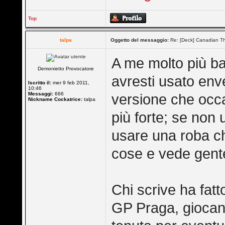
Top
talpa
Oggetto del messaggio:
Re: [Deck] Canadian Th
A me molto più ba
Demonietto Provocatore
avresti usato env
Iscritto il:
mer 9 feb 2011,
10:46
Messaggi:
666
versione che occ
Nickname Cockatrice:
talpa
più forte; se non 
usare una roba ch
cose e vede gent
Chi scrive ha fatto
GP Praga, giocan