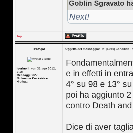
Goblin Sgravato ha
Next!
Top
Hrothgar
Oggetto del messaggio:
Re: [Deck] Canadian Th
Fondamentalmente
Iscritto il:
ven 31 ago 2012,
e in effetti in en
2:16
Messaggi:
327
Nickname Cockatrice:
4° su 98 e 13° su
Hrothgar
poi ha aggiunto 2
contro Death and
Dice di aver tagli