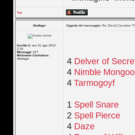
Top
Hrothgar
Oggetto del messaggio:
Re: [Deck] Canadian Th
Iscritto il:
ven 31 ago 2012,
2:16
Messaggi:
327
Nickname Cockatrice:
4
Delver of Secre
Hrothgar
4
Nimble Mongoo
4
Tarmogoyf
1
Spell Snare
2
Spell Pierce
4
Daze