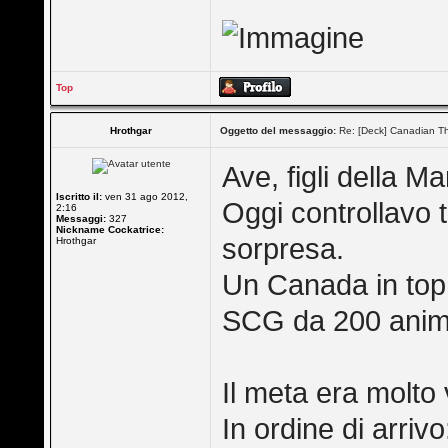
Top
Hrothgar
Oggetto del messaggio:
Re: [Deck] Canadian Th
Ave, figli della M
Iscritto il:
ven 31 ago 2012,
Oggi controllavo 
2:16
Messaggi:
327
Nickname Cockatrice:
sorpresa.
Hrothgar
Un Canada in top 
SCG da 200 anim
Il meta era molto 
In ordine di arrivo