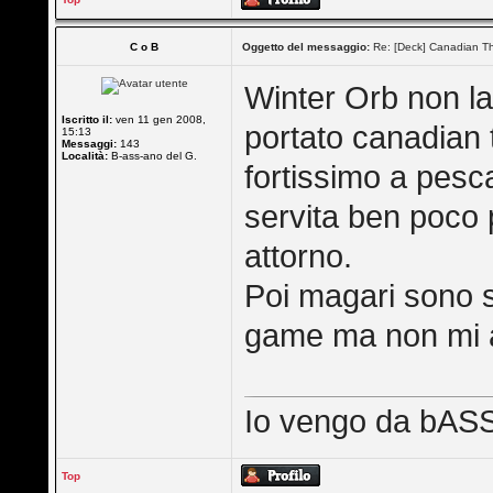
C o B
Oggetto del messaggio:
Re: [Deck] Canadian Th
Winter Orb non la
Iscritto il:
ven 11 gen 2008,
portato canadian 
15:13
Messaggi:
143
Località:
B-ass-ano del G.
fortissimo a pesca
servita ben poco
attorno.
Poi magari sono st
game ma non mi a
Io vengo da bASSa
Top