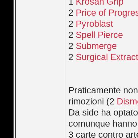
1
Krosan Grip
2
Price of Progre
2
Pyroblast
2
Spell Pierce
2
Submerge
2
Surgical Extrac
Praticamente no
rimozioni (2
Dism
Da side ha optato
comunque hanno an
3 carte contro art