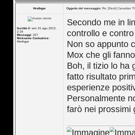
Hrothgar
Oggetto del messaggio:
Re: [Deck] Canadian Th
Secondo me in lin
Iscritto il:
ven 31 ago 2012,
controllo e contr
2:16
Messaggi:
327
Nickname Cockatrice:
Non so appunto c
Hrothgar
Mox che gli fanno
Boh, il tizio lo h
fatto risultato pr
esperienze positi
Personalmente non
farò nei prossimi 