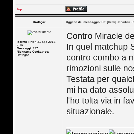
Top
Hrothgar
Oggetto del messaggio:
Re: [Deck] Canadian Th
Contro Miracle de
Iscritto il:
ven 31 ago 2012,
In quel matchup 
2:16
Messaggi:
327
Nickname Cockatrice:
contro combo a me
Hrothgar
rimozioni sulle no
Testata per qualc
mi ha dato assol
l'ho tolta via in 
situazionale.