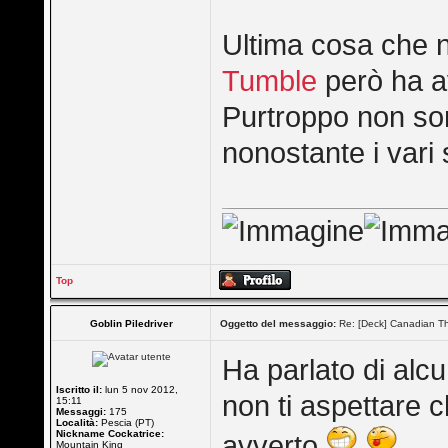
Ultima cosa che 
Tumble
però ha av
Purtroppo non sono
nonostante i vari s
Top
Goblin Piledriver
Oggetto del messaggio:
Re: [Deck] Canadian Th
Ha parlato di alcu
Iscritto il:
lun 5 nov 2012,
non ti aspettare ch
15:11
Messaggi:
175
Località:
Pescia (PT)
Nickname Cockatrice:
avverto
Mountain King