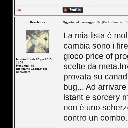
Top
Desolators
Oggetto del messaggio:
Re: [Deck] Canadian Th
La mia lista è mol
cambia sono i fire
gioco price of pro
Iscritto il:
sab 27 giu 2015,
11:58
scelte da meta.In
Messaggi:
83
Nickname Cockatrice:
Desolators
provata su canadi
bug... Ad arrivare 
istant e sorcery m
non è uno scherzo
contro un combo.