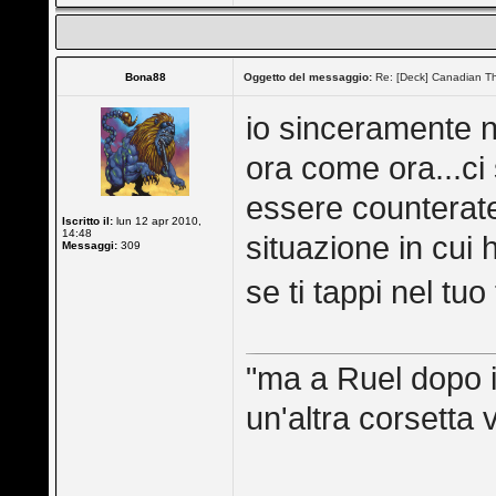
Bona88
Oggetto del messaggio:
Re: [Deck] Canadian Th
io sinceramente n
ora come ora...ci
essere counterat
Iscritto il:
lun 12 apr 2010,
14:48
situazione in cui 
Messaggi:
309
se ti tappi nel tu
"ma a Ruel dopo il
un'altra corsetta 