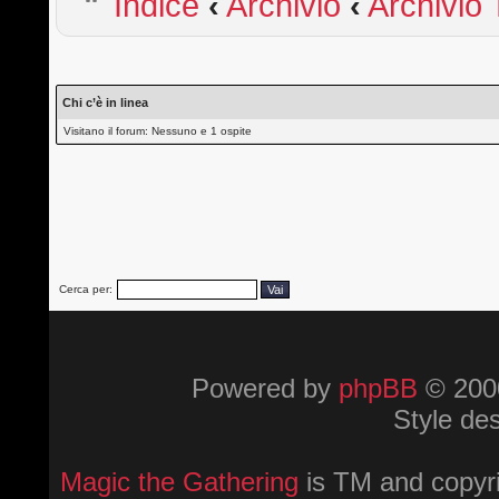
Indice
‹
Archivio
‹
Archivio 
Chi c’è in linea
Visitano il forum: Nessuno e 1 ospite
Cerca per:
Powered by
phpBB
© 2000
Style de
Magic the Gathering
is TM and copyri