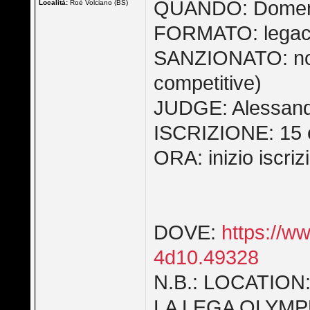
QUANDO: Domeni
Località:
Roè Volciano (BS)
FORMATO: lega
SANZIONATO: no (
competitive)
JUDGE: Alessandr
ISCRIZIONE: 15 eur
ORA: inizio iscriz
DOVE:
https://w
4d10.49328
N.B.: LOCATION
LA LEGA OLYM