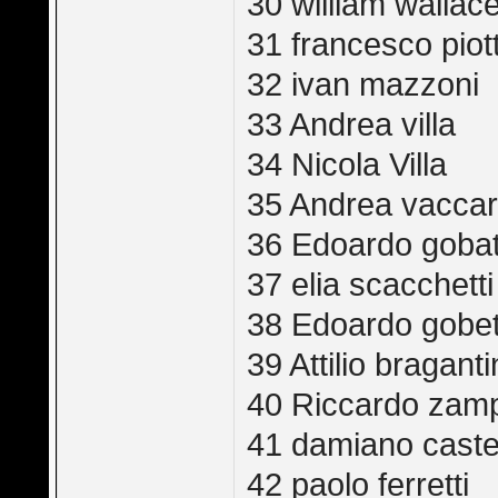
30 william wallac
31 francesco piott
32 ivan mazzoni
33 Andrea villa
34 Nicola Villa
35 Andrea vaccar
36 Edoardo gobat
37 elia scacchetti
38 Edoardo gobet
39 Attilio braganti
40 Riccardo zamp
41 damiano castel
42 paolo ferretti