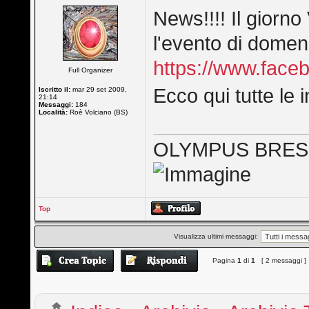
News!!!! Il giorno
l'evento di domen
https://www.fac
Full Organizer
Ecco qui tutte le i
Iscritto il:
mar 29 set 2009,
21:14
Messaggi:
184
Località:
Roè Volciano (BS)
OLYMPUS BRES
Top
Visualizza ultimi messaggi:
Pagina
1
di
1
[ 2 messaggi ]