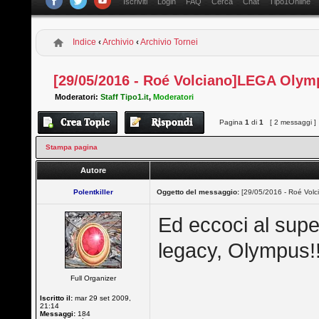
Iscriviti
Login
FAQ
Cerca
Chat
Tipo1Online
Indice
‹
Archivio
‹
Archivio Tornei
[29/05/2016 - Roé Volciano]LEGA Olym
Moderatori:
Staff Tipo1.it
,
Moderatori
Pagina
1
di
1
[ 2 messaggi ]
Stampa pagina
Autore
Polentkiller
Oggetto del messaggio:
[29/05/2016 - Roé Vol
Ed eccoci al supe
legacy, Olympus!!!
Full Organizer
Iscritto il:
mar 29 set 2009,
21:14
Messaggi:
184