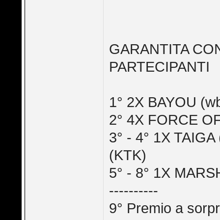
GARANTITA CON
PARTECIPANTI
1° 2X BAYOU (w
2° 4X FORCE OF
3° - 4° 1X TAI
(KTK)
5° - 8° 1X MARS
----------
9° Premio a sorp