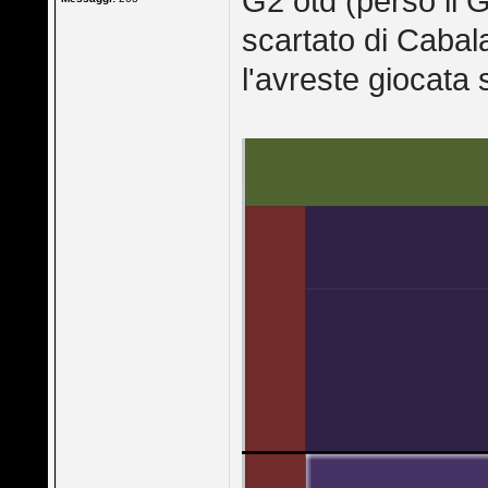
G2 otd (perso il 
scartato di Cabala
l'avreste giocata 