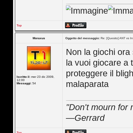
Top
Moraxus
Oggetto del messaggio:
Re: [Quesito] ANT vs In
Non la giochi ora
la vuoi giocare a 
proteggere il blig
Iscritto il:
mer 23 dic 2009,
12:00
malaparata
Messaggi:
54
"Don't mourn for 
—Gerrard
Top