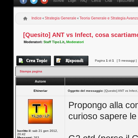
Iscriviti
Login
FAQ
Cerca
Chat
Tipo1Online
Indice
‹
Strategia Generale
‹
Teoria Generale e Strategia Avanz
[Quesito] ANT vs Infect, cosa scartiam
Moderatori:
Staff Tipo1.it
,
Moderatori
Pagina
1
di
1
[ 5 messaggi ]
Stampa pagina
Autore
Ehineriar
Oggetto del messaggio:
[Quesito] ANT vs Infect
Propongo alla com
curioso sapere le
Iscritto il:
sab 21 gen 2012,
20:42
Messaggi:
263