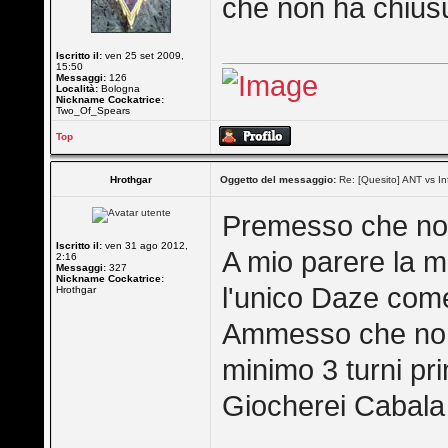
che non ha chiusu
Iscritto il:
ven 25 set 2009,
15:50
Messaggi:
126
Località:
Bologna
Nickname Cockatrice:
Two_Of_Spears
Top
Hrothgar
Oggetto del messaggio:
Re: [Quesito] ANT vs In
Premesso che no
Iscritto il:
ven 31 ago 2012,
A mio parere la m
2:16
Messaggi:
327
Nickname Cockatrice:
l'unico Daze com
Hrothgar
Ammesso che non 
minimo 3 turni pr
Giocherei Cabala 