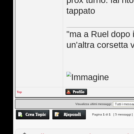
prox turno. fai ri
tappato
"ma a Ruel dopo il
un'altra corsetta 
Top
Visualizza ultimi messaggi:
Pagina
1
di
1
[ 5 messaggi ]