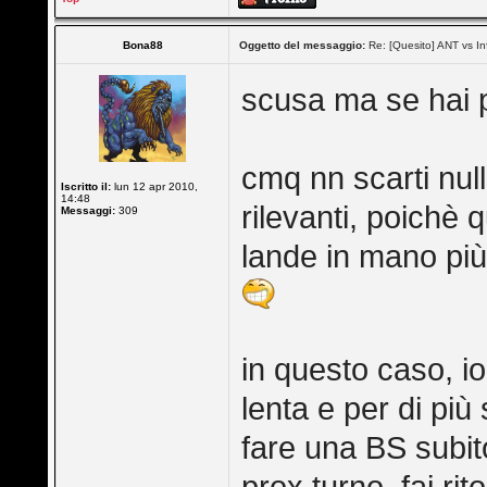
Bona88
Oggetto del messaggio:
Re: [Quesito] ANT vs In
scusa ma se hai p
cmq nn scarti null
Iscritto il:
lun 12 apr 2010,
14:48
rilevanti, poichè 
Messaggi:
309
lande in mano pi
in questo caso, i
lenta e per di più
fare una BS subito