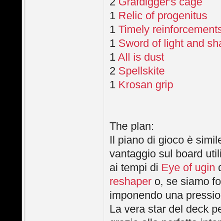
2
Grafdigger's cage
1
Relic of progenitus
1
Timely reinforcement
1
Sword of light and s
1
All is dust
2
Spellskite
1
Krosan grip
The plan:
Il piano di gioco è simil
vantaggio sul board uti
ai tempi di
Eye of ugin
d
reshaper
o, se siamo fo
imponendo una pression
La vera star del deck p