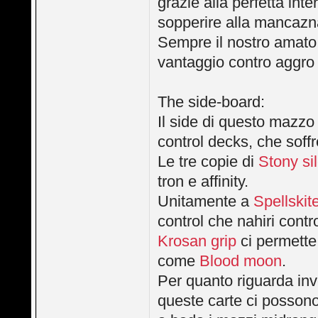
grazie alla perfetta int
sopperire alla mancazn
Sempre il nostro amat
vantaggio contro aggro
The side-board:
Il side di questo mazzo 
control decks, che soff
Le tre copie di
Stony si
tron e affinity.
Unitamente a
Spellskit
control che nahiri contro
Krosan grip
ci permette
come
Blood moon
.
Per quanto riguarda in
queste carte ci possono