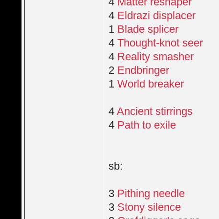
4
Matter reshaper
4
Eldrazi displacer
1
Blade splicer
4
Thought-knot seer
4
Reality smasher
2
Endbringer
1
World breaker
4
Ancient stirrings
4
Path to exile
sb:
3
Pithing needle
3
Stony silence