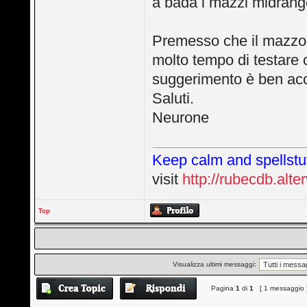
a bada i mazzi midrang
Premesso che il mazzo 
molto tempo di testare c
suggerimento è ben acc
Saluti.
Neurone
Keep calm and spellstut
visit
http://rubecdb.alter
Top
Visualizza ultimi messaggi:
Pagina
1
di
1
[ 1 messaggio 