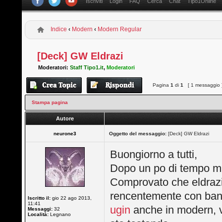
Iscriviti
Login
FAQ
Cerca
Chat
Tipo1Online
Indice
‹
Modern
‹
Modern Regular
[Deck] GW Eldrazi
Moderatori:
Staff Tipo1.it
,
Moderatori
Pagina
1
di
1
[ 1 messaggio 
Stampa pagina
Autore
neurone3
Oggetto del messaggio:
[Deck] GW Eldrazi
Buongiorno a tutti,
Dopo un po di tempo mi 
Comprovato che eldrazi 
rencentemente con bant 
Iscritto il:
gio 22 ago 2013,
11:41
ugin
anche in modern, vo
Messaggi:
32
Località:
Legnano