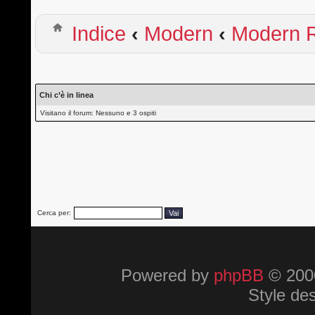
Indice
‹
Modern
‹
Modern R
Chi c’è in linea
Visitano il forum: Nessuno e 3 ospiti
Cerca per:
Powered by
phpBB
© 2000
Style de