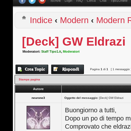
Iscriviti
Login
FAQ
Cerca
Chat
Tipo1Online
Indice
‹
Modern
‹
Modern R
[Deck] GW Eldrazi
Moderatori:
Staff Tipo1.it
,
Moderatori
Pagina
1
di
1
[ 1 messaggio 
Stampa pagina
Autore
neurone3
Oggetto del messaggio:
[Deck] GW Eldrazi
Buongiorno a tutti,
Dopo un po di tempo mi 
Comprovato che eldrazi 