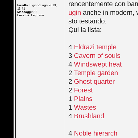
rencentemente con bant 
Iscritto il:
gio 22 ago 2013,
11:41
ugin
anche in modern, vo
Messaggi:
32
Località:
Legnano
sto testando.
Qui la lista:
4
Eldrazi temple
3
Cavern of souls
4
Windswept heat
2
Temple garden
2
Ghost quarter
2
Forest
1
Plains
1
Wastes
4
Brushland
4
Noble hierarch