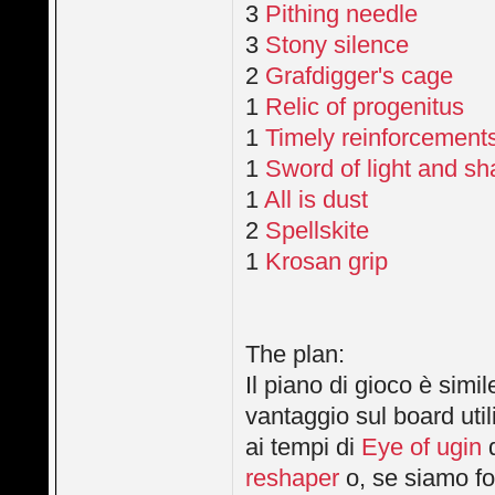
3
Pithing needle
3
Stony silence
2
Grafdigger's cage
1
Relic of progenitus
1
Timely reinforcement
1
Sword of light and s
1
All is dust
2
Spellskite
1
Krosan grip
The plan:
Il piano di gioco è simil
vantaggio sul board uti
ai tempi di
Eye of ugin
d
reshaper
o, se siamo fo