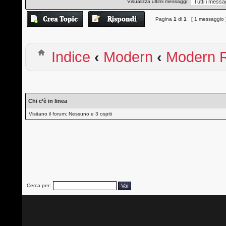
Visualizza ultimi messaggi:
Pagina
1
di
1
[ 1 messaggio 
Indice
‹
Modern
‹
Modern R
Chi c’è in linea
Visitano il forum: Nessuno e 3 ospiti
Cerca per: