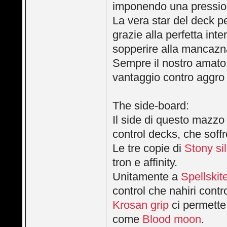
imponendo una pression
La vera star del deck p
grazie alla perfetta int
sopperire alla mancazn
Sempre il nostro amat
vantaggio contro aggro
The side-board:
Il side di questo mazzo 
control decks, che soff
Le tre copie di
Stony si
tron e affinity.
Unitamente a
Spellskit
control che nahiri contro
Krosan grip
ci permette
come
Blood moon
.