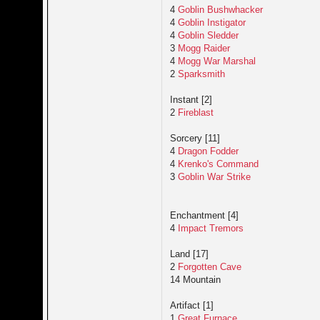
4
Goblin Bushwhacker
4
Goblin Instigator
4
Goblin Sledder
3
Mogg Raider
4
Mogg War Marshal
2
Sparksmith
Instant [2]
2
Fireblast
Sorcery [11]
4
Dragon Fodder
4
Krenko's Command
3
Goblin War Strike
Enchantment [4]
4
Impact Tremors
Land [17]
2
Forgotten Cave
14 Mountain
Artifact [1]
1
Great Furnace