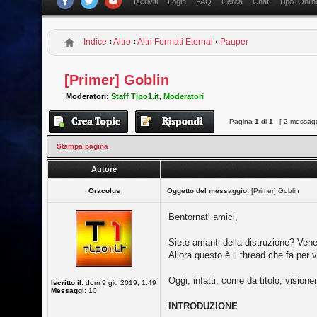
Iscriviti
Login
FAQ
Cerca
Chat
Tipo1Onlin
Indice
‹
Altro
‹
Altri Formati Eternal
‹
Pauper
[Primer] Goblin
Moderatori:
Staff Tipo1.it
,
Moderatori
Pagina
1
di
1
[ 2 messagg
Stampa pagina
Autore
Oracolus
Oggetto del messaggio:
[Primer] Goblin
Bentornati amici,
Siete amanti della distruzione? Vener
Allora questo è il thread che fa per v
Oggi, infatti, come da titolo, visio
Iscritto il:
dom 9 giu 2019, 1:49
Messaggi:
10
INTRODUZIONE