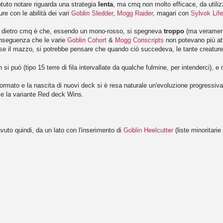
otuto notare riguarda una strategia
lenta
, ma cmq non molto efficace, da utiliz
re con le abilità dei vari
Goblin Sledder
,
Mogg Raider
, magari con
Sylvok Life
ava dietro cmq è che, essendo un mono-rosso, si spegneva
troppo
(ma veramente
onseguenza che le varie
Goblin Cohort
&
Mogg Conscripts
non potevano più att
e il mazzo, si potrebbe pensare che quando ciò succedeva, le tante creature 
si può (tipo 15 terre di fila intervallate da qualche fulmine, per intenderci),
ormato e la nascita di nuovi deck si è resa naturale un'evoluzione progressiva 
, e la variante Red deck Wins.
uto quindi, da un lato con l'inserimento di
Goblin Heelcutter
(liste minoritari