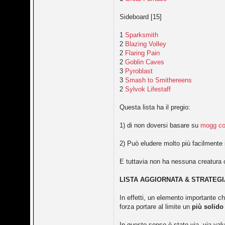
Sideboard [15]
1
Sparksmith
2
Blazing Volley
2
Flaring Pain
2
Goblin Caves
3
Pyroblast
3
Smash to Smithereens
2
Sylvok Lifestaff
Questa lista ha il pregio:
1) di non doversi basare su
mogg co
2) Può eludere molto più facilmente 
E tuttavia non ha nessuna creatura
LISTA AGGIORNATA & STRATEGI
In effetti, un elemento importante c
forza portare al limite un
più solido
In questo senso è stato via, via valu