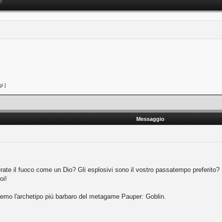
e
i ]
Messaggio
ate il fuoco come un Dio? Gli esplosivi sono il vostro passatempo preferito? Sie
oi!
neremo l'archetipo più barbaro del metagame Pauper: Goblin.