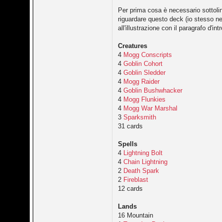
Per prima cosa è necessario sottoline
riguardare questo deck (io stesso n
all'illustrazione con il paragrafo d'in
Creatures
4
Mogg Conscripts
4
Goblin Cohort
4
Goblin Sledder
4
Mogg Raider
4
Goblin Bushwhacker
4
Mogg Flunkies
4
Mogg War Marshal
3
Sparksmith
31 cards
Spells
4
Lightning Bolt
4
Chain Lightning
2
Death Spark
2
Fireblast
12 cards
Lands
16 Mountain