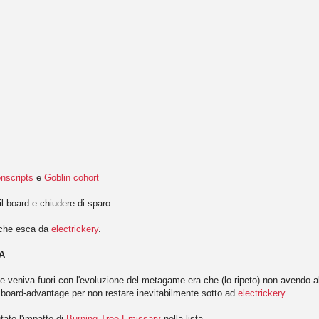
nscripts
e
Goblin cohort
il board e chiudere di sparo.
 che esca da
electrickery
.
A
he veniva fuori con l'evoluzione del metagame era che (lo ripeto) non avendo a
board-advantage per non restare inevitabilmente sotto ad
electrickery
.
tato l'impatto di
Burning-Tree Emissary
nella lista.