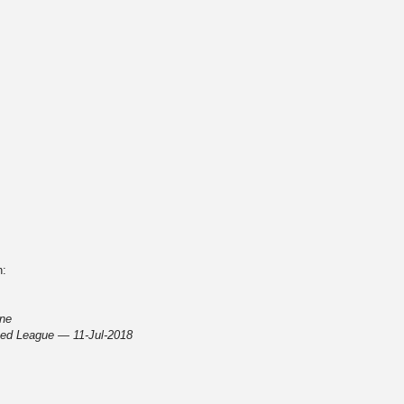
n:
ine
ted League — 11-Jul-2018