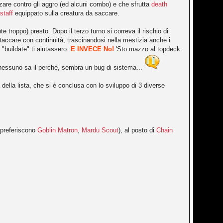
zare contro gli aggro (ed alcuni combo) e che sfrutta
death
staff
equippato sulla creatura da saccare.
 troppo) presto. Dopo il terzo turno si correva il rischio di
accare con continuità, trascinandosi nella mestizia anche i
"buildate" ti aiutassero:
E INVECE No!
'Sto mazzo al topdeck
 e nessuno sa il perché, sembra un bug di sistema...
della lista, che si è conclusa con lo sviluppo di 3 diverse
e preferiscono
Goblin Matron
,
Mardu Scout
), al posto di
Chain