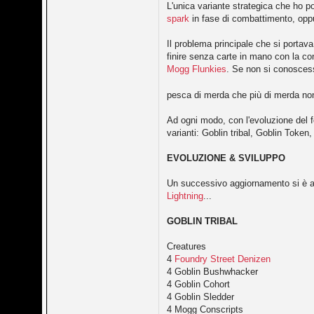
L'unica variante strategica che ho p
spark
in fase di combattimento, oppu
Il problema principale che si port
finire senza carte in mano con la c
Mogg Flunkies
. Se non si conoscess
pesca di merda che più di merda non 
Ad ogni modo, con l'evoluzione del f
varianti: Goblin tribal, Goblin Token
EVOLUZIONE & SVILUPPO
Un successivo aggiornamento si è av
Lightning
...
GOBLIN TRIBAL
Creatures
4
Foundry Street Denizen
4 Goblin Bushwhacker
4 Goblin Cohort
4 Goblin Sledder
4 Mogg Conscripts