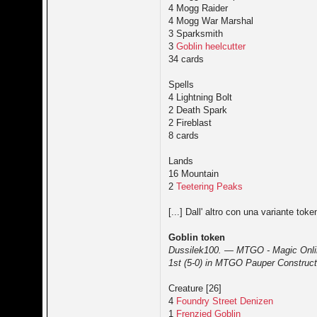
4 Mogg Raider
4 Mogg War Marshal
3 Sparksmith
3
Goblin heelcutter
34 cards
Spells
4 Lightning Bolt
2 Death Spark
2 Fireblast
8 cards
Lands
16 Mountain
2
Teetering Peaks
[...] Dall' altro con una variante toke
Goblin token
Dussilek100. — MTGO - Magic Onl
1st (5-0) in MTGO Pauper Construc
Creature [26]
4
Foundry Street Denizen
1
Frenzied Goblin