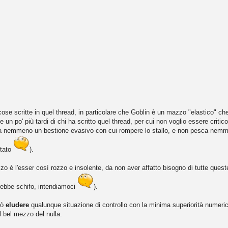
ose scritte in quel thread, in particolare che Goblin è un mazzo "elastico" che
 un po' più tardi di chi ha scritto quel thread, per cui non voglio essere crit
ha nemmeno un bestione evasivo con cui rompere lo stallo, e non pesca nemm
stato
).
azzo è l'esser così rozzo e insolente, da non aver affatto bisogno di tutte que
arebbe schifo, intendiamoci
).
può
eludere
qualunque situazione di controllo con la minima superiorità numeri
l bel mezzo del nulla.