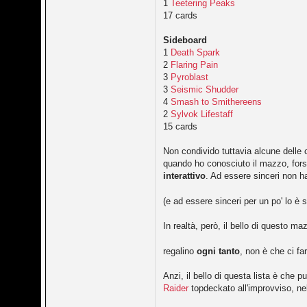
1
Teetering Peaks
17 cards
Sideboard
1
Death Spark
2
Flaring Pain
3
Pyroblast
3
Seismic Shudder
4
Smash to Smithereens
2
Sylvok Lifestaff
15 cards
Non condivido tuttavia alcune delle c
quando ho conosciuto il mazzo, forse
interattivo
. Ad essere sinceri non 
(e ad essere sinceri per un po' lo è 
In realtà, però, il bello di questo m
regalino
ogni tanto
, non è che ci f
Anzi, il bello di questa lista è che 
Raider
topdeckato all'improvviso, ne