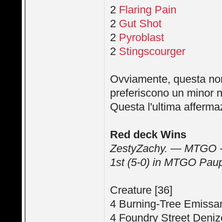
2
Flaring Pain
2
Gut Shot
2
Pyroblast
2
Stingscourger
Ovviamente, questa non è
preferiscono un minor n
Questa l'ultima afferma
Red deck Wins
ZestyZachy. — MTGO -
1st (5-0) in MTGO Pau
Creature [36]
4 Burning-Tree Emissa
4 Foundry Street Deni