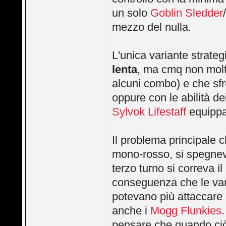
un solo
Goblin Sledder
mezzo del nulla.
L'unica variante strate
lenta
, ma cmq non molto
alcuni combo) e che sf
oppure con le abilità de
Sylvok Lifestaff
equippat
Il problema principale 
mono-rosso, si spegn
terzo turno si correva il
conseguenza che le va
potevano più attaccare 
anche i
Mogg Flunkies
pensare che quando ciò 