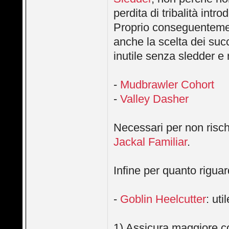
perdita di tribalità intr
Proprio conseguentement
anche la scelta dei suc
inutile senza sledder e 
-
Mudbrawler Cohort
-
Valley Dasher
Necessari per non risch
Jackal Familiar
.
Infine per quanto riguar
-
Goblin Heelcutter
: uti
1) Assicura maggiore co