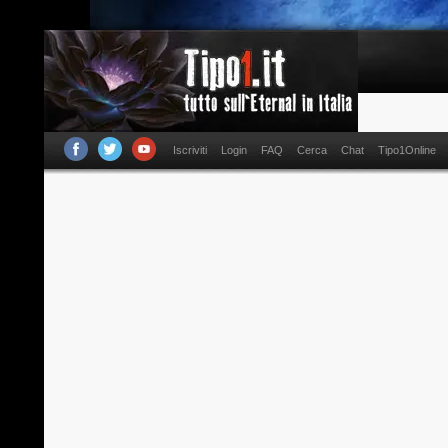
Iscriviti
Login
FAQ
Cerca
Chat
Tipo1Online