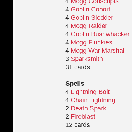
4
Mogg Conscripts
4
Goblin Cohort
4
Goblin Sledder
4
Mogg Raider
4
Goblin Bushwhacker
4
Mogg Flunkies
4
Mogg War Marshal
3
Sparksmith
31 cards
Spells
4
Lightning Bolt
4
Chain Lightning
2
Death Spark
2
Fireblast
12 cards