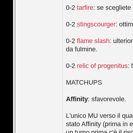
0-2
tarfire
: se scegliete
0-2
stingscourger
: ott
0-2
flame slash
: ulteri
da fulmine.
0-2
relic of progenitus
:
MATCHUPS
Affinity
: sfavorevole.
L'unico MU verso il qua
stato Affinity (prima in
un turno prima c'è il ris