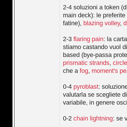
2-4 soluzioni a token (
main deck): le preferit
fatine),
blazing volley
,
d
2-3
flaring pain
: la cart
stiamo castando vuol di
based (bye-passa prote
prismatic strands
,
circl
che a
fog
,
moment's pe
0-4
pyroblast
: soluzione
valutarla se scegliete d
variabile, in genere osci
0-2
chain lightning
: se 