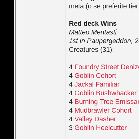
meta (o se preferite tier
Red deck Wins
Matteo Mentasti
1st in Paupergeddon, 2
Creatures (31):
4
Foundry Street Deni
4
Goblin Cohort
4
Jackal Familiar
4
Goblin Bushwhacker
4
Burning-Tree Emissa
4
Mudbrawler Cohort
4
Valley Dasher
3
Goblin Heelcutter