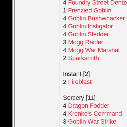
4
Foundry Street Deni
1
Frenzied Goblin
4
Goblin Bushwhacker
4
Goblin Instigator
4
Goblin Sledder
3
Mogg Raider
4
Mogg War Marshal
2
Sparksmith
Instant [2]
2
Fireblast
Sorcery [11]
4
Dragon Fodder
4
Krenko's Command
3
Goblin War Strike