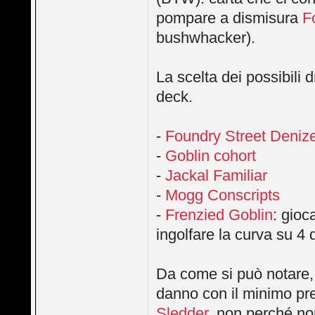
pompare a dismisura
F
bushwhacker).
La scelta dei possibili d
deck.
-
Foundry Street Deniz
-
Goblin cohort
-
Jackal Familiar
-
Mogg Conscripts
-
Frenzied Goblin
: gioc
ingolfare la curva su 4 
Da come si può notare, 
danno con il minimo pre
Sledder
, non perché no