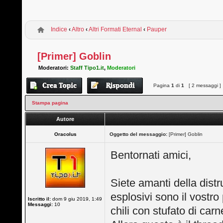
Indice
‹
Altro
‹
Altri Formati Eternal
‹
Pauper
[Primer] Goblin
Moderatori:
Staff Tipo1.it
,
Moderatori
Pagina
1
di
1
[ 2 messaggi ]
Stampa pagina
Autore
Oracolus
Oggetto del messaggio:
[Primer] Goblin
Bentornati amici,
Siete amanti della dist
esplosivi sono il vostro 
Iscritto il:
dom 9 giu 2019, 1:49
Messaggi:
10
chili con stufato di car