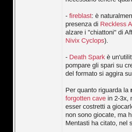
-
fireblast
: è naturalmen
presenza di
Reckless 
alzare i "chiattoni" di A
Nivix Cyclops
).
-
Death Spark
è un'util
pompare gli spari su cre
del formato si aggira sui
Per quanto riguarda la
forgotten cave
in 2-3x, 
esser costretti a giocar
non sono giocate, ma han
Mentasti ha citato, nel su