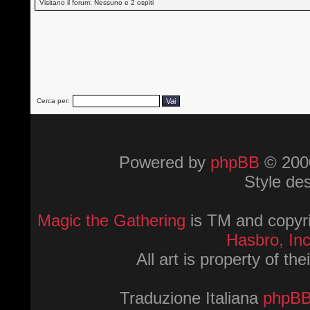
Visitano il forum: Nessuno e 2 ospiti
Cerca per:
Powered by
phpBB
© 2000
Style de
Magic the Gathering
is TM and copyri
Hasbro, Inc
All art is property of th
Traduzione Italiana
phpBBI