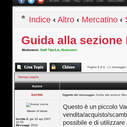
Iscriviti
Login
FAQ
Cerca
Chat
Tipo1Online
Indice
‹
Altro
‹
Mercatino
‹
Guida alla sezione
Moderatori:
Staff Tipo1.it
,
Moderatori
Pagina
1
di
1
[ 1 messaggio 
Stampa pagina
Autore
Edi1986
Oggetto del messaggio:
Guida alla sezione Mer
Questo è un piccolo V
Master of Ideas
vendita/acquisto/scambio
Iscritto il:
gio 26 apr 2007,
possibile e di utilizzare
12:33
Messaggi:
2510