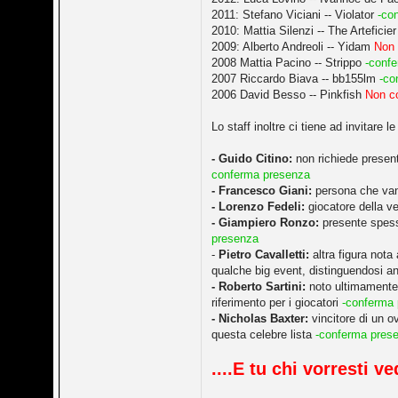
2011: Stefano Viciani -- Violator
-co
2010: Mattia Silenzi -- The Arteficie
2009: Alberto Andreoli -- Yidam
Non 
2008 Mattia Pacino -- Strippo
-conf
2007 Riccardo Biava -- bb155lm
-co
2006 David Besso -- Pinkfish
Non c
Lo staff inoltre ci tiene ad invitare
- Guido Citino:
non richiede presenta
conferma presenza
- Francesco Giani:
persona che vanta
- Lorenzo Fedeli:
giocatore della v
- Giampiero Ronzo:
presente spesso
presenza
-
Pietro Cavalletti:
altra figura nota
qualche big event, distinguendosi a
- Roberto Sartini:
noto ultimamente p
riferimento per i giocatori
-conferma
- Nicholas Baxter:
vincitore di un o
questa celebre lista
-conferma pres
....E tu chi vorresti 