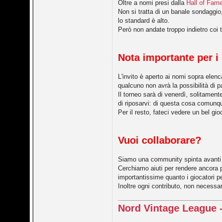
Oltre a nomi presi dalla
Hall of Fam
Non si tratta di un banale sondaggio
lo standard è alto.
Però non andate troppo indietro coi 
Nota importante per i
L'invito è aperto ai nomi sopra ele
qualcuno non avrà la possibilità di 
Il torneo sarà di venerdì, solitamente
di riposarvi: di questa cosa comunq
Per il resto, fateci vedere un bel g
Vuoi collaborare?
Siamo una community spinta avanti dal
Cerchiamo aiuti per rendere ancora 
importantissime quanto i giocatori 
Inoltre ogni contributo, non necessar
Nord Vintage League -