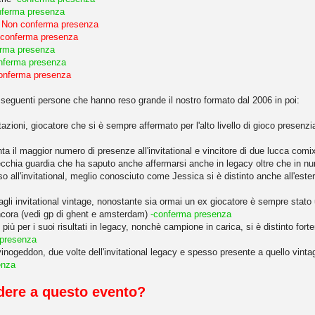
nferma presenza
r
Non conferma presenza
conferma presenza
erma presenza
nferma presenza
onferma presenza
 le seguenti persone che hanno reso grande il nostro formato dal 2006 in poi:
zioni, giocatore che si è sempre affermato per l'alto livello di gioco presenzia
 il maggior numero di presenze all'invitational e vincitore di due lucca comix 
ecchia guardia che ha saputo anche affermarsi anche in legacy oltre che in nu
 all'invitational, meglio conosciuto come Jessica si è distinto anche all'est
 agli invitational vintage, nonostante sia ormai un ex giocatore è sempre stato
ncora (vedi gp di ghent e amsterdam)
-conferma presenza
iù per i suoi risultati in legacy, nonchè campione in carica, si è distinto fo
 presenza
vinogeddon, due volte dell'invitational legacy e spesso presente a quello vinta
enza
vedere a questo evento?