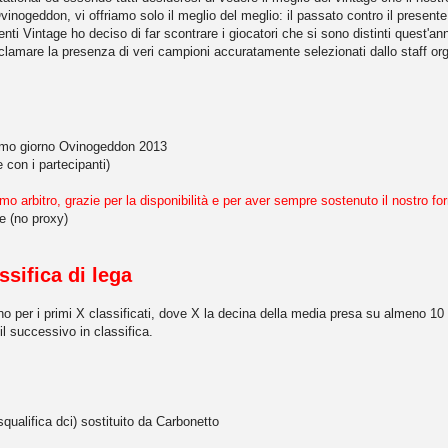
inogeddon, vi offriamo solo il meglio del meglio: il passato contro il presente
nti Vintage ho deciso di far scontrare i giocatori che si sono distinti quest'ann
eclamare la presenza di veri campioni accuratamente selezionati dallo staff org
imo giorno Ovinogeddon 2013
 con i partecipanti)
imo arbitro, grazie per la disponibilità e per aver sempre sostenuto il nostro f
e (no proxy)
ssifica di lega
no per i primi X classificati, dove X la decina della media presa su almeno 10 
a il successivo in classifica.
squalifica dci) sostituito da Carbonetto