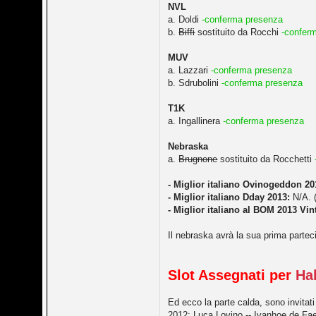
NVL
a. Doldi
-conferma presenza
b.
Biffi
sostituito da Rocchi
-confer
MUV
a. Lazzari
-conferma presenza
b. Sdrubolini
-conferma presenza
T1K
a. Ingallinera
-conferma presenza
Nebraska
a.
Brugnone
sostituito da Rocchetti
- Miglior italiano Ovinogeddon 20
- Miglior italiano Dday 2013:
N/A. (
- Miglior italiano al BOM 2013 Vin
Il nebraska avrà la sua prima partec
Slot Assegnati per
Ha
Ed ecco la parte calda, sono invitati
2012: Luca Lovino -- Ivanhoe de Fa