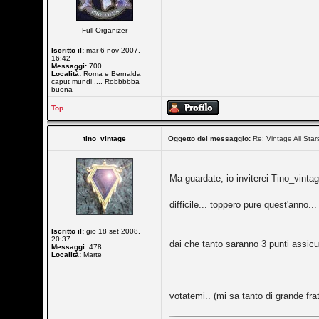
Full Organizer
Iscritto il:
mar 6 nov 2007,
16:42
Messaggi:
700
Località:
Roma e Bernalda
caput mundi .... Robbbbba
buona
Top
tino_vintage
Oggetto del messaggio:
Re: Vintage All Star
Ma guardate, io inviterei Tino_vint
difficile... toppero pure quest'anno..
Iscritto il:
gio 18 set 2008,
20:37
dai che tanto saranno 3 punti assicu
Messaggi:
478
Località:
Marte
votatemi.. (mi sa tanto di grande fra