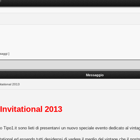
e
aggi ]
Messaggio
itational 2013
 Invitational 2013
ito Tipo1.it sono lieti di presentarvi un nuovo speciale evento dedicato al vintage
tational ed essendo tutti desiderosi di vedere il meglio del vintage che il nos