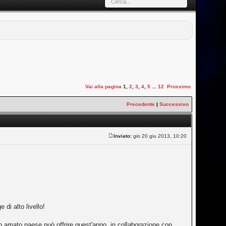
Vai alla pagina
1
,
2
,
3
,
4
,
5
...
12
Prossimo
Precedente
|
Successivo
Inviato:
gio 20 giu 2013, 10:20
 di alto livello!
tro amato paese può offrire quest'anno, in collaborazione con