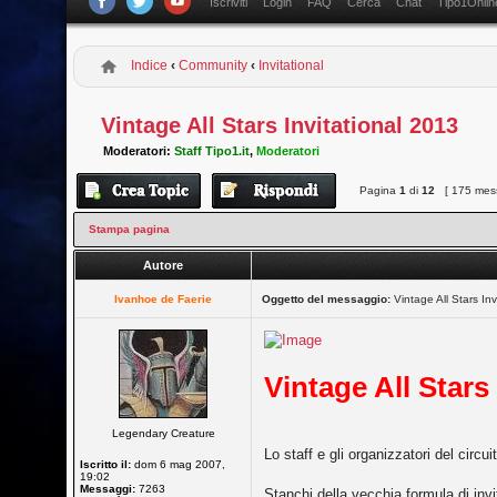
Iscriviti
Login
FAQ
Cerca
Chat
Tipo1Onlin
Indice
‹
Community
‹
Invitational
Vintage All Stars Invitational 2013
Moderatori:
Staff Tipo1.it
,
Moderatori
Pagina
1
di
12
[ 175 mess
Stampa pagina
Autore
Ivanhoe de Faerie
Oggetto del messaggio:
Vintage All Stars Inv
Vintage All Stars
Legendary Creature
Lo staff e gli organizzatori del circu
Iscritto il:
dom 6 mag 2007,
19:02
Messaggi:
7263
Stanchi della vecchia formula di invi