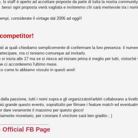
e
, lo staff è aperto ad accettare proposte da parte di tutta la nostra community
, bensì ogni proposta verrà vagliata e inviteremo chi sarà meritevole tra i n
tempi, considerate il vintage dal 2006 ad oggi!!
 competitor!
ncati ai quali chiediamo semplicemente di confermare la loro presenza: il num
partecipare, ma ci teniamo comunque ad invitarlo.
 si inizia alle 17 ma se si riesce ad iniziare prima è meglio per tutti, vistochè
ue ci accorderemo l'ultimo mese.
ioco come lo abbiamo vissuto in questi anni!
la passione, tutti i nomi sopra e gli organizzatori/arbitri collaborano a livel
più grande questo evento, soprattutto per filmare i feature match ed eventua
per dare veramente il massimo per questo gioco!
iamente monetario, per coronare il vincitore sarà ben gradito ; )
 Official FB Page