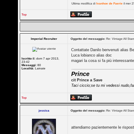
Ultima modifica di
Ivanhoe de Faerie
il mer 2
Top
Imperial Recruiter
Oggetto del messaggio:
Re: Vintage All Star
Contattate Danilo benvenuti alias B
Luca lobianco alias doc
Iscritto il:
dom 7 apr 2013,
magari la cosa si fa più interessant
23:42
Messaggi:
80
Località:
Lainate
Prince
cit Prince a Save
Taci ciccio;se tu mi vedessi nudo,fare
Top
jessica
Oggetto del messaggio:
Re: Vintage All Star
attendiamo pazientemente le rispos