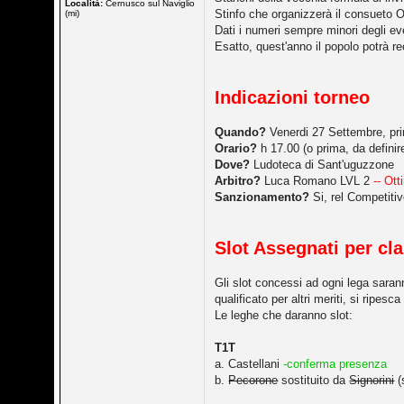
Località:
Cernusco sul Naviglio
Stinfo che organizzerà il consueto Ov
(mi)
Dati i numeri sempre minori degli eve
Esatto, quest'anno il popolo potrà r
Indicazioni torneo
Quando?
Venerdi 27 Settembre, pr
Orario?
h 17.00 (o prima, da definire
Dove?
Ludoteca di Sant'uguzzone
Arbitro?
Luca Romano LVL 2
-- Ott
Sanzionamento?
Si, rel Competitiv
Slot Assegnati per cla
Gli slot concessi ad ogni lega saran
qualificato per altri meriti, si ripesc
Le leghe che daranno slot:
T1T
a. Castellani
-conferma presenza
b.
Pecorone
sostituito da
Signorini
(