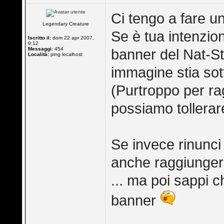
Ci tengo a fare u
Legendary Creature
Se è tua intenzio
Iscritto il:
dom 22 apr 2007,
9:12
Messaggi:
454
banner del Nat-Sta
Località:
ping localhost
immagine stia sot
(Purtroppo per rag
possiamo tollerar
Se invece rinunci 
anche raggiunger
... ma poi sappi ch
banner