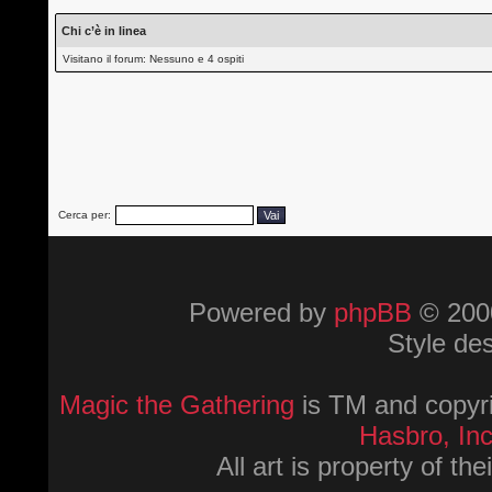
Chi c’è in linea
Visitano il forum: Nessuno e 4 ospiti
Cerca per:
Powered by
phpBB
© 2000
Style de
Magic the Gathering
is TM and copyri
Hasbro, Inc
All art is property of th