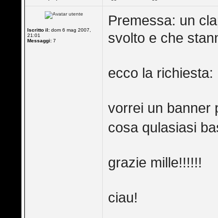
Premessa: un clap 
Iscritto il:
dom 6 mag 2007,
svolto e che stann
21:01
Messaggi:
7
ecco la richiesta:
vorrei un banner 
cosa qulasiasi ba
grazie mille!!!!!!
ciau!