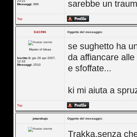
sarebbe un trauma
23:22
Messaggi:
986
Top
Edi1986
Oggetto del messaggio:
se sughetto ha un
Master of Ideas
da affiancare alle 
Iscritto il:
gio 26 apr 2007,
12:33
Messaggi:
2510
e sfoffate...
ki mi aiuta a sp
Top
jotarokujo
Oggetto del messaggio:
Trakka,senza che 