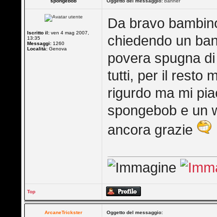
spongebob
Oggetto del messaggio:
banner
Da bravo bambino
Iscritto il:
ven 4 mag 2007,
chiedendo un ban
13:35
Messaggi:
1260
Località:
Genova
povera spugna di
tutti, per il resto
rigurdo ma mi pi
spongebob e un wel
ancora grazie
Top
ArcaneTrickster
Oggetto del messaggio: