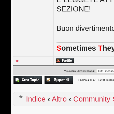
SEZIONE!
Buon divertiment
S
ometimes
T
he
Top
Visualizza ultimi messaggi:
Pagina
1
di
97
[ 1455 messag
Indice
‹
Altro
‹
Community S