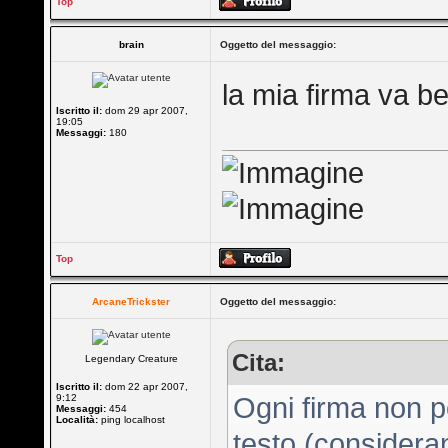
Top
brain
Oggetto del messaggio:
la mia firma va 
Iscritto il:
dom 29 apr 2007,
19:05
Messaggi:
180
Top
ArcaneTrickster
Oggetto del messaggio:
Cita:
Legendary Creature
Iscritto il:
dom 22 apr 2007,
9:12
Ogni firma non p
Messaggi:
454
Località:
ping localhost
testo (consideran