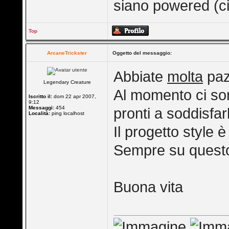
siano powered (ci
Top
ArcaneTrickster
Oggetto del messaggio:
Abbiate
molta
paz
Legendary Creature
Al momento ci sono
Iscritto il:
dom 22 apr 2007,
9:12
Messaggi:
454
pronti a soddisfar
Località:
ping localhost
Il progetto style è
Sempre su questo t
Buona vita