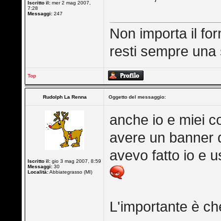
Iscritto il:
mer 2 mag 2007,
7:28
Messaggi:
247
Non importa il fo
resti sempre una 
Top
Rudolph La Renna
Oggetto del messaggio:
anche io e miei 
avere un banner 
avevo fatto io e 
Iscritto il:
gio 3 mag 2007, 8:59
Messaggi:
30
Località:
Abbiategrasso (MI)
L'importante è ch