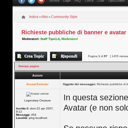
Iscriviti
Login
FAQ
Cerca
Chat
Tipo1Online
Indice
‹
Altro
‹
Community Style
Richieste pubbliche di banner e avatar
Moderatori:
Staff Tipo1.it
,
Moderatori
Pagina
1
di
97
[ 1455 messag
Stampa pagina
Autore
ArcaneTrickster
Oggetto del messaggio:
Richieste pubbliche di 
In questa sezione 
Legendary Creature
Avatar (e non solo)
Iscritto il:
dom 22 apr 2007,
9:12
Messaggi:
454
Località:
ping localhost