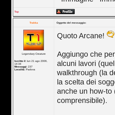
Top
Trakka
Oggetto del messaggio:
Quoto Arcane!
Aggiungo che per
Legendary Creature
alcuni lavori (quell
Iscritto il:
lun 21 ago 2006,
14:34
Messaggi:
237
Località:
Padova
walkthrough (la de
la scelta dei sogge
anche un how-to 
comprensibile).