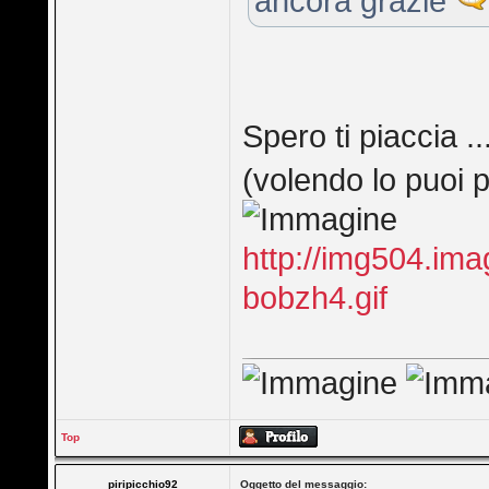
ancora grazie
Spero ti piaccia 
(volendo lo puoi p
http://img504.im
bobzh4.gif
Top
piripicchio92
Oggetto del messaggio: