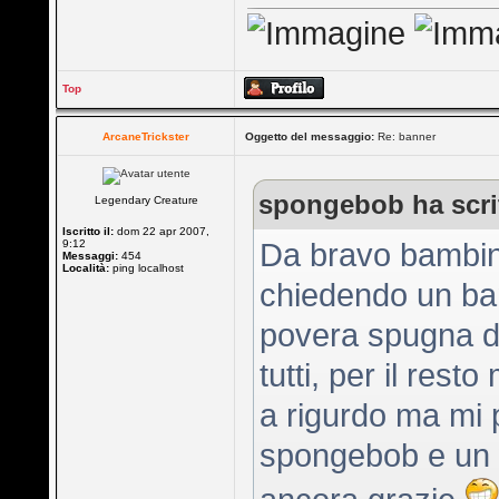
Top
ArcaneTrickster
Oggetto del messaggio:
Re: banner
spongebob ha scri
Legendary Creature
Iscritto il:
dom 22 apr 2007,
9:12
Da bravo bambin
Messaggi:
454
Località:
ping localhost
chiedendo un ban
povera spugna d
tutti, per il rest
a rigurdo ma mi 
spongebob e un we