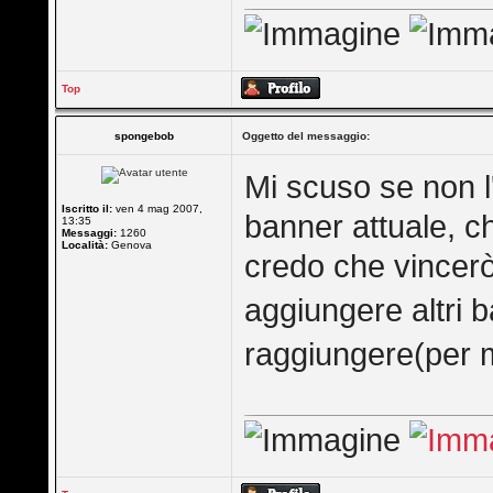
Top
spongebob
Oggetto del messaggio:
Mi scuso se non l'
Iscritto il:
ven 4 mag 2007,
banner attuale, c
13:35
Messaggi:
1260
Località:
Genova
credo che vincer
aggiungere altri 
raggiungere(per 